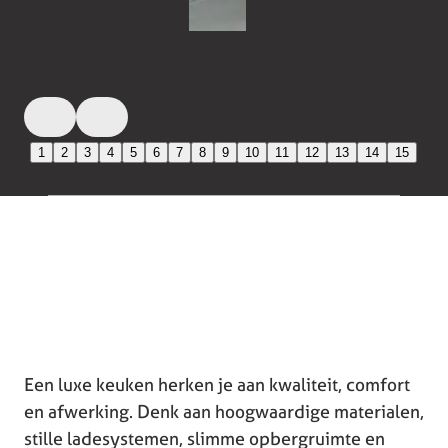
1
2
3
4
5
6
7
8
9
10
11
12
13
14
15
Een luxe keuken herken je aan kwaliteit, comfort
en afwerking. Denk aan hoogwaardige materialen,
stille ladesystemen, slimme opbergruimte en