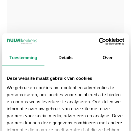
Luxe is geen vaste stijl. De ene luxe keuken is
Toestemming
Details
Over
strak en modern, terwijl de andere juist warm,
natuurlijk of hotel chique aanvoelt. De basis blijft
altijd hetzelfde: hoogwaardige materialen,
Deze website maakt gebruik van cookies
slimme details en een ontwerp dat klopt in
We gebruiken cookies om content en advertenties te
uitstraling en gebruik.
personaliseren, om functies voor social media te bieden
en om ons websiteverkeer te analyseren. Ook delen we
informatie over uw gebruik van onze site met onze
partners voor social media, adverteren en analyse. Deze
partners kunnen deze gegevens combineren met andere
informatie die u aan ze heeft verstrekt of die ze hebben