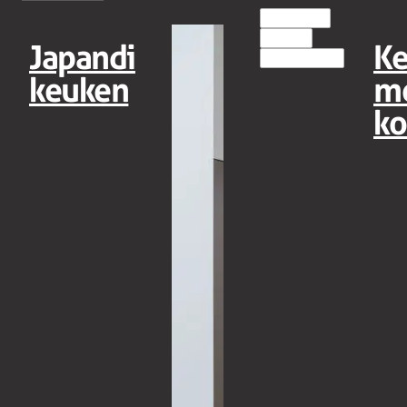
HOUT(LOOK)
MODERN
Japandi
K
EILANDKEUKENS
keuken
m
ko