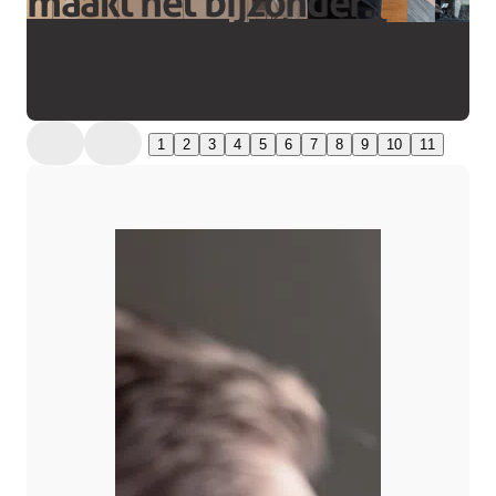
maakt het bijzonder.''
1
2
3
4
5
6
7
8
9
10
11