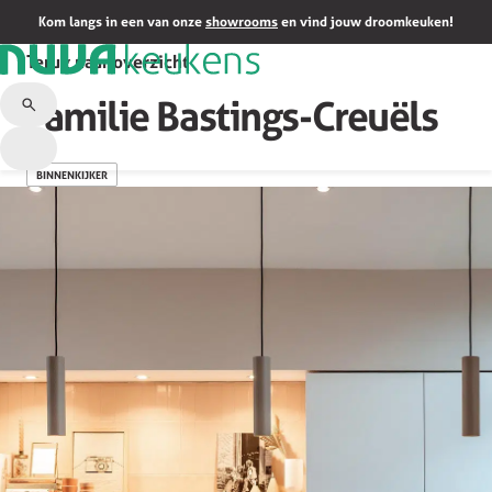
Kom langs in een van onze
showrooms
en vind jouw droomkeuken!
Terug naar overzicht
Familie Bastings-Creuëls
BINNENKIJKER