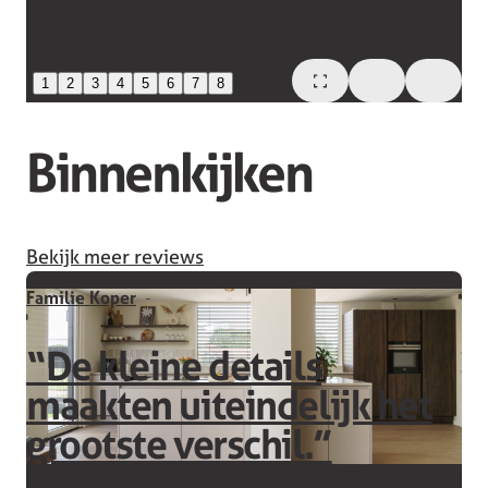
1
2
3
4
5
6
7
8
Binnenkijken
Bekijk meer reviews
Familie Koper
“De kleine details
maakten uiteindelijk het
grootste verschil.”