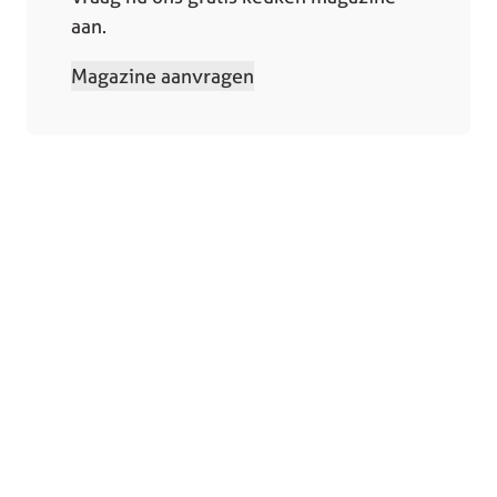
aan.
Magazine aanvragen
Collectie
Winkels
Keukens
Bergeijk
Keukenapparatuur
Deurne
Showroomkeukens
Heerlen
Compacte keukens
Someren