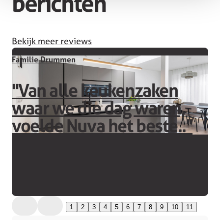
berichten
Bekijk meer reviews
Familie Drummen
''Van alle keukenzaken
waar we die dag waren,
voelde Nuva het beste..''
1
2
3
4
5
6
7
8
9
10
11