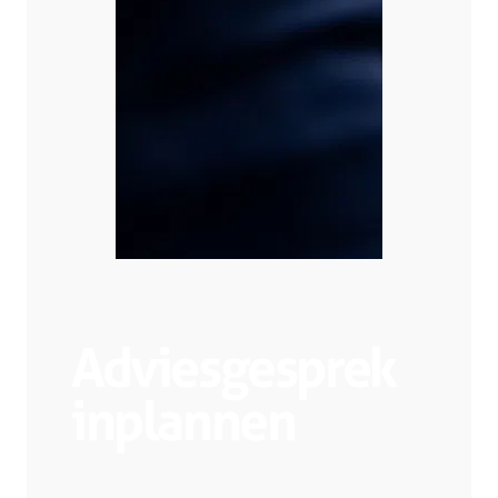
Adviesgesprek
inplannen