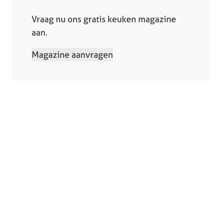
Vraag nu ons gratis keuken magazine
aan.
Magazine aanvragen
Collectie
Winkels
Keukens
Bergeijk
Keukenapparatuur
Deurne