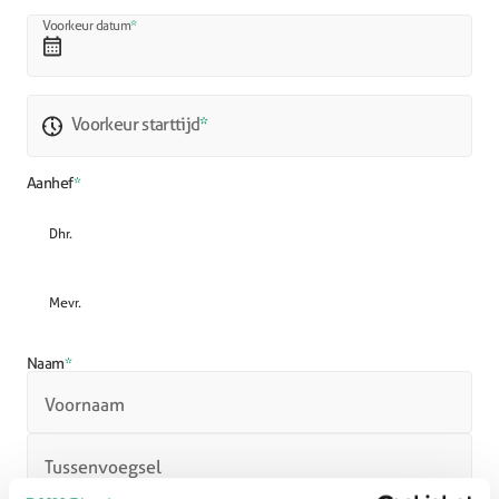
Voorkeur datum
*
D
D
d
Voorkeur starttijd
*
a
s
Aanhef
*
h
Dhr.
M
M
d
Mevr.
a
s
Naam
*
h
Voornaam
J
J
Tussenvoegsel
J