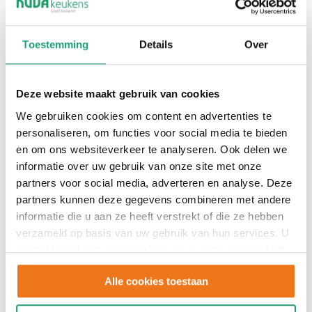
J
Achternaam
Toestemming
Details
Over
Adres
*
Adres
Deze website maakt gebruik van cookies
Straat + huisnummer
We gebruiken cookies om content en advertenties te
personaliseren, om functies voor social media te bieden
en om ons websiteverkeer te analyseren. Ook delen we
informatie over uw gebruik van onze site met onze
Postcode
partners voor social media, adverteren en analyse. Deze
partners kunnen deze gegevens combineren met andere
informatie die u aan ze heeft verstrekt of die ze hebben
verzameld op basis van uw gebruik van hun services. U
Plaats
gaat akkoord met onze cookies als u onze website blijft
gebruiken.
Alle cookies toestaan
Telefoonnummer
*