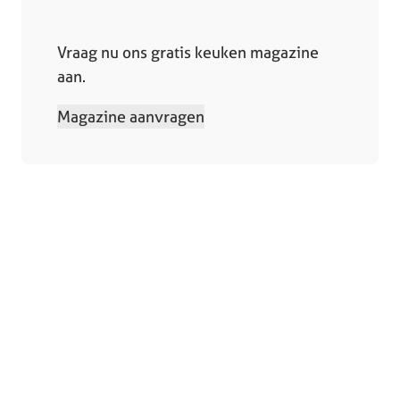
Vraag nu ons gratis keuken magazine
aan.
Magazine aanvragen
Collectie
Winkels
Keukens
Bergeijk
Keukenapparatuur
Deurne