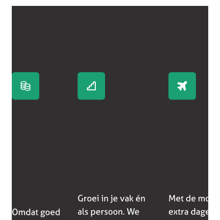
Groei in je vak én
Met de mogel
als persoon. We
extra dagen b
Omdat goed