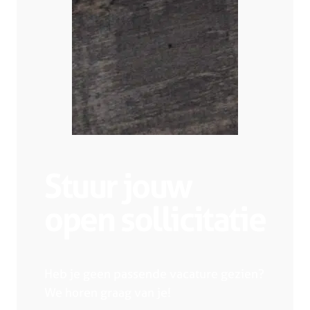
Stuur jouw
open sollicitatie
Heb je geen passende vacature gezien?
We horen graag van je!