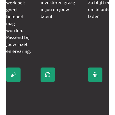
investeren graag
Zo blijft er 
werk ook
in jou en jouw
om te ontspa
goed
talent.
laden.
beloond
mag
worden.
Passend bij
jouw inzet
en ervaring.