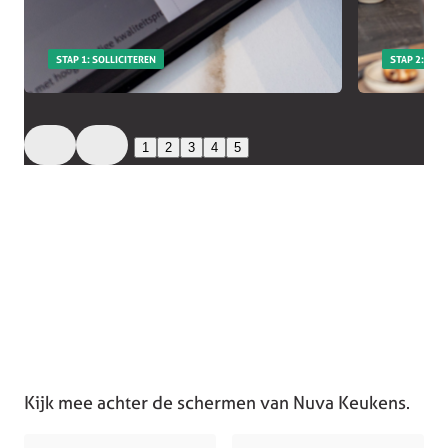
STAP 1: SOLLICITEREN
STAP 2: EER
1
2
3
4
5
Kijk mee achter de schermen van Nuva Keukens.