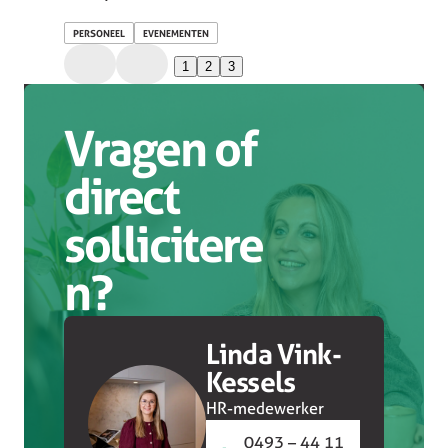
PERSONEEL
EVENEMENTEN
1
2
3
Vragen of
direct
sollicitere
n?
Linda Vink-
Kessels
HR-medewerker
0493 – 44 11