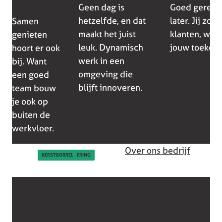
Geen dag is
Goed geregel
hetzelfde, en dat
later. Jij zor
Samen
maakt het juist
klanten, wij 
genieten
leuk. Dynamisch
jouw toekoms
hoort er ook
werk in een
bij. Want
omgeving die
een goed
blijft innoveren.
team bouw
je ook op
buiten de
werkvloer.
Over ons bedrijf
PERSONEELSFEEST
PERSONEELSFEEST
PERSONEELSFEEST
BOUWVAKBORREL
SINTERKLAASVIERING
KERSTBORREL