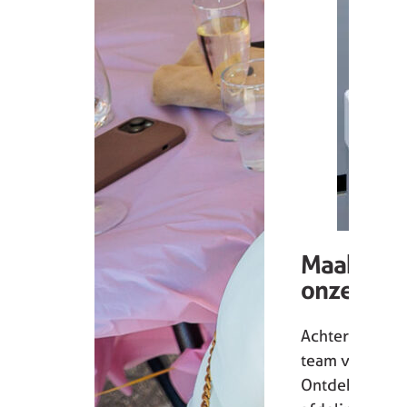
Maak ken
onze coll
Achter iedere 
team van betro
Ontdek de ver