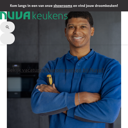
Kom langs in een van onze
showrooms
en vind jouw droomkeuken!
HOME
/
WERKEN BIJ
Bekijk vacatures
Waarom werken bij Nuva?