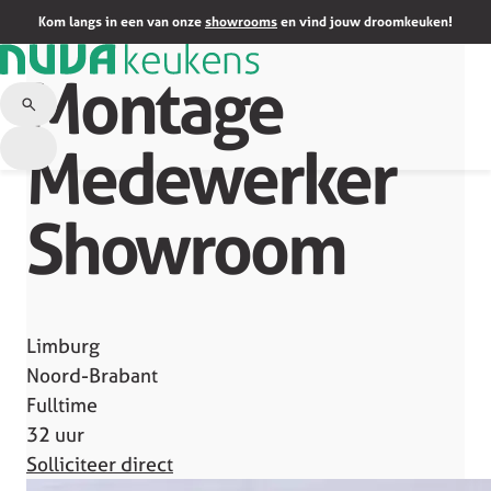
Terug naar overzicht
Kom langs in een van onze
showrooms
en vind jouw droomkeuken!
Montage
Medewerker
Showroom
Limburg
Noord-Brabant
Fulltime
32 uur
Solliciteer direct