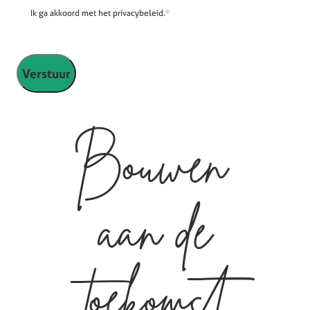
Ik ga akkoord met het privacybeleid.
*
Bouwen
aan de
toekomst