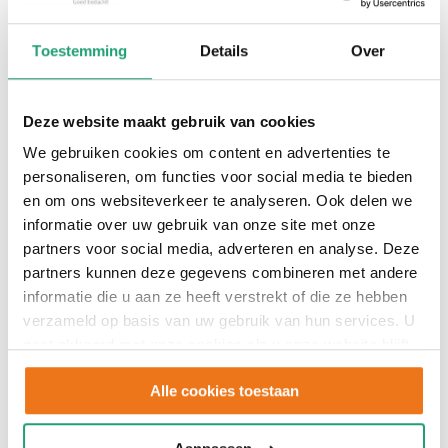
Toestemming
Details
Over
Naam
Deze website maakt gebruik van cookies
Voornaam
We gebruiken cookies om content en advertenties te
personaliseren, om functies voor social media te bieden
en om ons websiteverkeer te analyseren. Ook delen we
Tussenvoegsel
informatie over uw gebruik van onze site met onze
partners voor social media, adverteren en analyse. Deze
Achternaam
partners kunnen deze gegevens combineren met andere
informatie die u aan ze heeft verstrekt of die ze hebben
verzameld op basis van uw gebruik van hun services. U
Telefoonnummer
*
gaat akkoord met onze cookies als u onze website blijft
gebruiken.
Alle cookies toestaan
E-mailadres
*