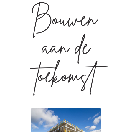
Bouwen
aan de
toekomst