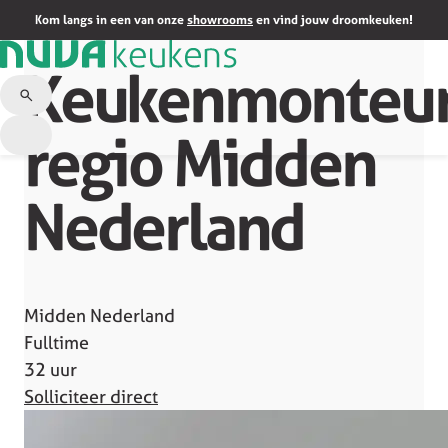
Terug naar overzicht
Kom langs in een van onze
showrooms
en vind jouw droomkeuken!
Keukenmonteu
regio Midden
Nederland
Midden Nederland
Fulltime
32 uur
Solliciteer direct