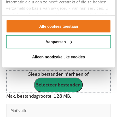
informatie die u aan ze heeft verstrekt of die ze hebben
Tussenvoegsel
verzameld op basis van uw gebruik van hun services. U
gaat akkoord met onze cookies als u onze website blijft
gebruiken.
Achternaam
Alle cookies toestaan
Telefoonnummer
*
Aanpassen
Alleen noodzakelijke cookies
E-mailadres
*
Sleep bestanden hierheen of
Selecteer bestanden
Max. bestandsgrootte: 128 MB.
Motivatie