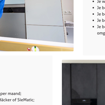
Je w
Je b
Je b
Je b
Je b
omg
o per maand;
Häcker of SieMatic;