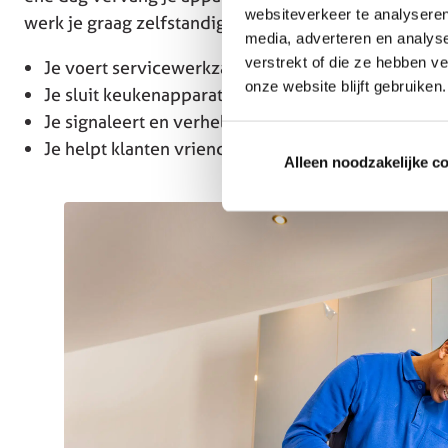
websiteverkeer te analyseren
werk je graag zelfstandig? Dan is dit jouw kans. Solli
media, adverteren en analys
verstrekt of die ze hebben v
Je voert servicewerkzaamheden uit zoals reparati
onze website blijft gebruiken.
Je sluit keukenapparatuur aan en zorgt dat alles co
Je signaleert en verhelpt montage- en technische 
Je helpt klanten vriendelijk en beantwoordt vragen
Alleen noodzakelijke c