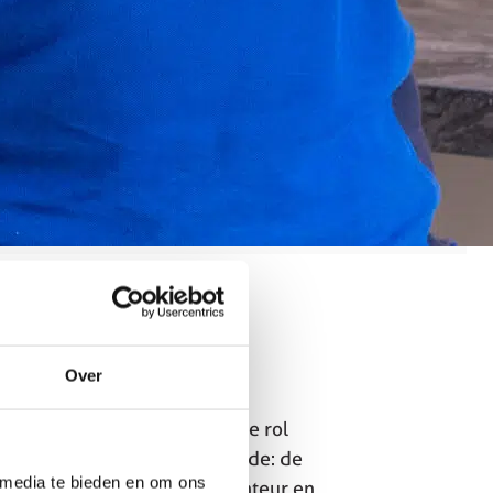
Over
s in regio Amsterdam. In deze rol
e voeren. Geen dag is hetzelfde: de
 media te bieden en om ons
atie. Heb jij ervaring als monteur en