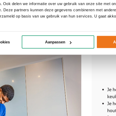
. Ook delen we informatie over uw gebruik van onze site met on
citeer direct en ga aan de slag bij Nuva Keukens!
e. Deze partners kunnen deze gegevens combineren met andere i
erzameld op basis van uw gebruik van hun services. U gaat akk
es, vervangingen en aanpassingen aan keukens;
rrect functioneert;
afwijkingen;
 op locatie.
ookies
Aanpassen
A
Je h
keu
Je h
hout