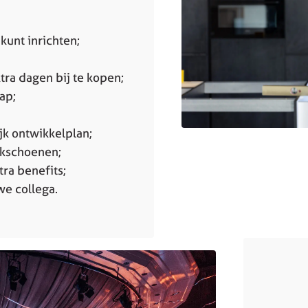
kunt inrichten;
ra dagen bij te kopen;
ap;
k ontwikkelplan;
rkschoenen;
tra benefits;
we collega.