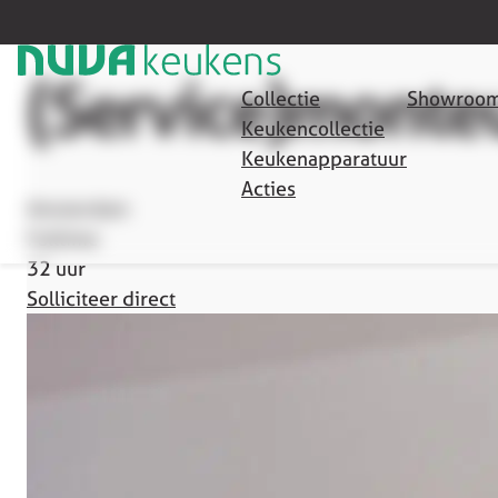
Terug naar overzicht
(Service)monte
Collectie
Showroom
Keukencollectie
Keukenapparatuur
Acties
Amsterdam
Fulltime
32 uur
Solliciteer direct