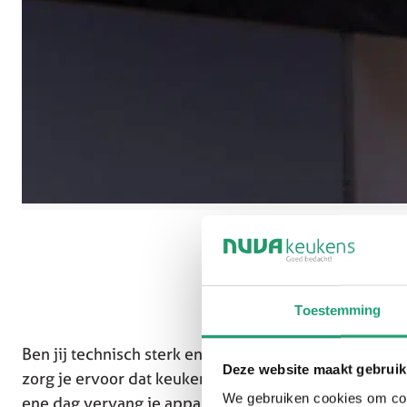
Toestemming
Ben jij technisch sterk en los je graag problemen op
Deze website maakt gebruik
zorg je ervoor dat keukens perfect blijven functione
We gebruiken cookies om cont
ene dag vervang je apparatuur, de andere dag los je e