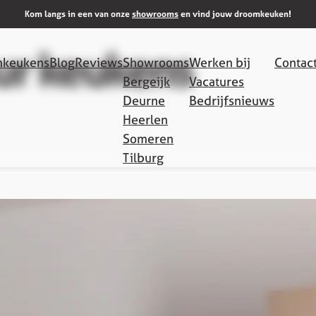
Kom langs in een van onze
showrooms
en vind jouw droomkeuken!
ur keukens
keukens
Blog
Reviews
Showrooms
Werken bij
Contac
Bergeijk
Vacatures
Deurne
Bedrijfsnieuws
Heerlen
Someren
Tilburg