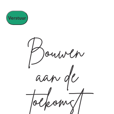
Bouwen
aan de
toekomst