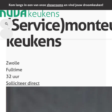
Terug naar overzicht
Kom langs in een van onze
showrooms
en vind jouw droomkeuken!
(Service)monte
keukens
Zwolle
Fulltime
32 uur
Solliciteer direct