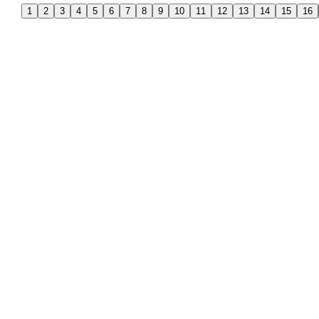
1
2
3
4
5
6
7
8
9
10
11
12
13
14
15
16
Collectie
Winkels
Keukens
Bergeijk
Keukenapparatuur
Deurne
Showroomkeukens
Heerlen
Compacte keukens
Someren
Eiland keukens
Tilburg
Greeploze keukens
Houtlook keukens