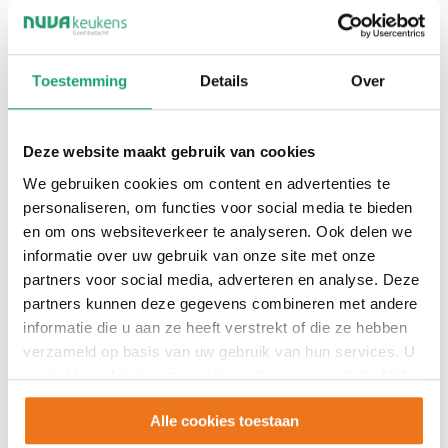
doen het anders dan de rest, en dat
merken onze klanten: een gemiddelde
tevredenheid van een 9,0! Word deel
Toestemming
Details
Over
van ons team en laat samen met ons
keukendromen uitkomen.
Deze website maakt gebruik van cookies
Solliciteer direct
We gebruiken cookies om content en advertenties te
personaliseren, om functies voor social media te bieden
en om ons websiteverkeer te analyseren. Ook delen we
Solliciteren
informatie over uw gebruik van onze site met onze
partners voor social media, adverteren en analyse. Deze
partners kunnen deze gegevens combineren met andere
informatie die u aan ze heeft verstrekt of die ze hebben
verzameld op basis van uw gebruik van hun services. U
gaat akkoord met onze cookies als u onze website blijft
gebruiken.
Alle cookies toestaan