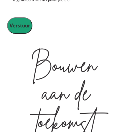
Bouwen
aan de
toekomst