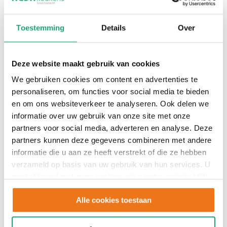
samenwerken staat bij ons voorop. We
doen het anders dan de rest, en dat
Toestemming
Details
Over
merken onze klanten: een gemiddelde
tevredenheid van een 9,0! Word deel
van ons team en laat samen met ons
Deze website maakt gebruik van cookies
keukendromen uitkomen.
We gebruiken cookies om content en advertenties te
personaliseren, om functies voor social media te bieden
Solliciteer direct
en om ons websiteverkeer te analyseren. Ook delen we
informatie over uw gebruik van onze site met onze
partners voor social media, adverteren en analyse. Deze
Solliciteren
partners kunnen deze gegevens combineren met andere
informatie die u aan ze heeft verstrekt of die ze hebben
verzameld op basis van uw gebruik van hun services. U
gaat akkoord met onze cookies als u onze website blijft
gebruiken.
Alle cookies toestaan