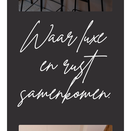
Waar luxe
en rust
samenkomen.