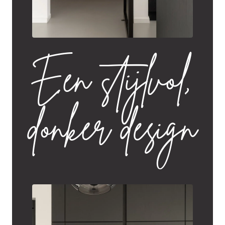
Een stijlvol,
donker design