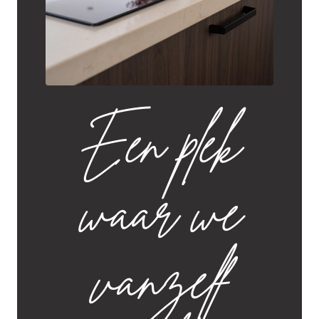
Een plek
waar we
vanzelf