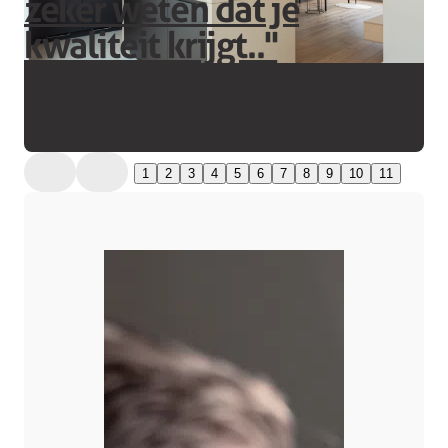
zeker weten dat je
kwaliteit krijgt..''
1
2
3
4
5
6
7
8
9
10
11