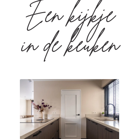
Een kijkje
in de keuken