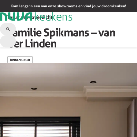
Kom langs in een van onze
showrooms
en vind jouw droomkeuken!
Terug naar overzicht
Familie Spikmans – van
der Linden
BINNENKIJKER