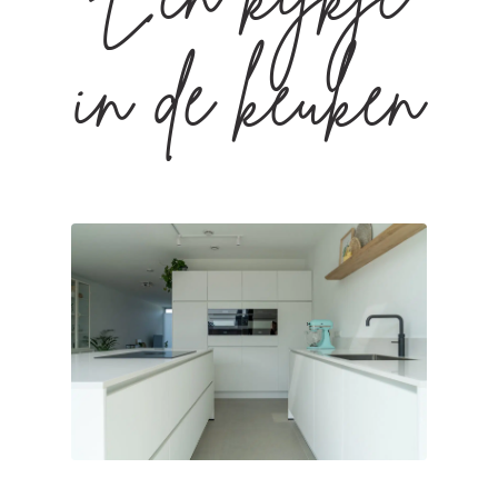
Een kijkje
in de keuken