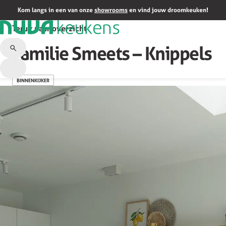
Kom langs in een van onze
showrooms
en vind jouw droomkeuken!
Terug naar overzicht
Familie Smeets – Knippels
BINNENKIJKER