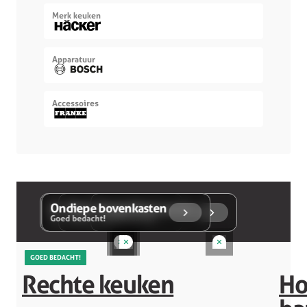
Merk keuken
Apparatuur
Accessoires
Koel/vriescombinatie
Ondiepe bovenkasten
Metallic front
Koppelbare zones
Goed bedacht!
Goed bedacht!
Goed bedacht!
Goed bedacht!
GOED BEDACHT!
GOED BEDACHT!
GOED BEDACHT!
Rechte keuken
Ho