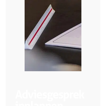
Adviesgesprek
inplannen