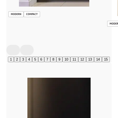
MODERN
COMPACT
MODE
1
2
3
4
5
6
7
8
9
10
11
12
13
14
15