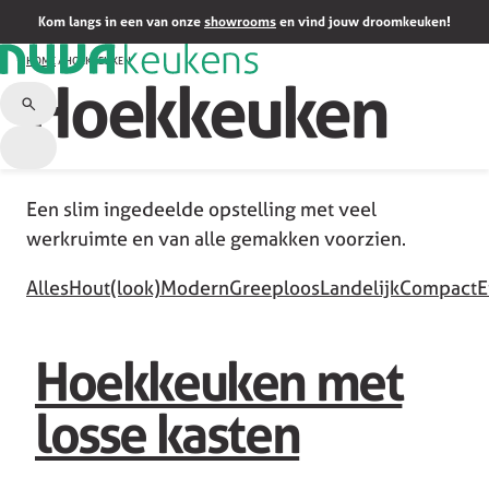
Kom langs in een van onze
showrooms
en vind jouw droomkeuken!
HOME
/
HOEKKEUKEN
Hoekkeuken
Een slim ingedeelde opstelling met veel
werkruimte en van alle gemakken voorzien.
Alles
Hout(look)
Modern
Greeploos
Landelijk
Compact
E
Hoekkeuken met
losse kasten