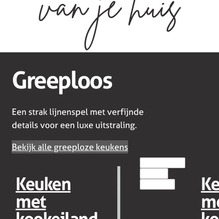
van je huis
Greeploos
Een strak lijnenspel met verfijnde
details voor een luxe uitstraling.
Bekijk alle greeploze keukens
EILANDKEUKENS
MODERN
Keuken
K
GREEPLOOS
met
m
kookeiland
ko