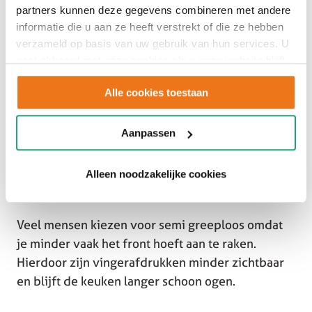
partners kunnen deze gegevens combineren met andere
informatie die u aan ze heeft verstrekt of die ze hebben
verzameld op basis van uw gebruik van hun services. U
gaat akkoord met onze cookies als u onze website blijft
gebruiken.
Alle cookies toestaan
Een semi greeploze keuken vormt een slimme
Aanpassen
middenweg tussen design en gebruiksgemak.
Hierbij wordt gewerkt met subtiele greeplijsten
of geïntegreerde oplossingen die nauwelijks
Alleen noodzakelijke cookies
zichtbaar zijn, maar wel prettig openen.
Veel mensen kiezen voor semi greeploos omdat
je minder vaak het front hoeft aan te raken.
Hierdoor zijn vingerafdrukken minder zichtbaar
en blijft de keuken langer schoon ogen.