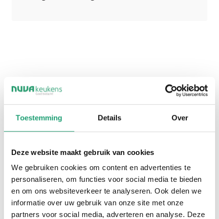
Bij een volledig greeploze keuken staat
minimalisme centraal. Fronten lopen strak door
zonder zichtbare onderbrekingen, waardoor een
Toestemming
Details
Over
rustig en modern geheel ontstaat. Deze stijl past
perfect binnen
designkeukens
en moderne
Deze website maakt gebruik van cookies
interieurs waarin eenvoud de hoofdrol speelt.
We gebruiken cookies om content en advertenties te
Vaak wordt hierbij gewerkt met tip-on systemen
personaliseren, om functies voor social media te bieden
of zeer subtiele openingen. Hierdoor lijkt de
en om ons websiteverkeer te analyseren. Ook delen we
informatie over uw gebruik van onze site met onze
keuken bijna één strak meubelstuk te worden dat
partners voor social media, adverteren en analyse. Deze
volledig opgaat in de ruimte.