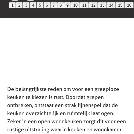
1
2
3
4
5
6
7
8
9
10
11
12
13
14
15
16
De belangrijkste reden om voor een greeploze
keuken te kiezen is rust. Doordat grepen
ontbreken, ontstaat een strak lijnenspel dat de
keuken overzichtelijk en ruimtelijk laat ogen.
Zeker in een open woonkeuken zorgt dit voor een
rustige uitstraling waarin keuken en woonkamer