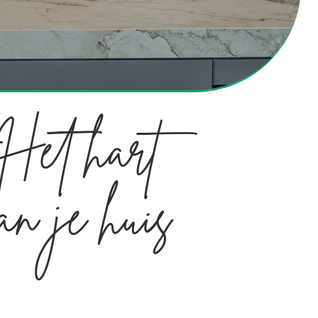
Het hart
an je huis