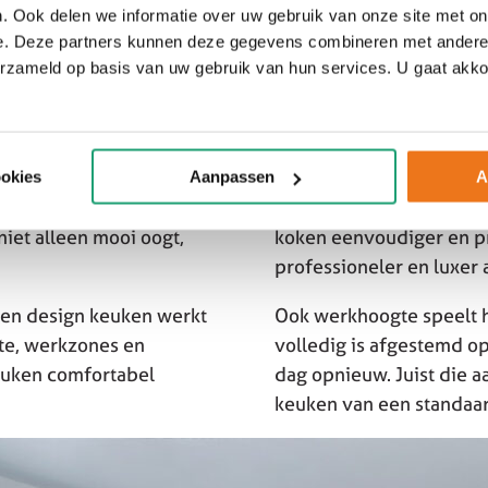
. Ook delen we informatie over uw gebruik van onze site met on
e. Deze partners kunnen deze gegevens combineren met andere i
erzameld op basis van uw gebruik van hun services. U gaat akk
n alle onderdelen.
Het echte comfort van ee
ookies
Aanpassen
A
erken elkaar en vormen
looproutes, slimme opb
niet alleen mooi oogt,
koken eenvoudiger en pr
professioneler en luxer 
 Een design keuken werkt
Ook werkhoogte speelt h
mte, werkzones en
volledig is afgestemd op
keuken comfortabel
dag opnieuw. Juist die 
keuken van een standaa