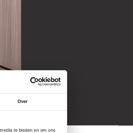
Over
14
15
16
17
18
 media te bieden en om ons