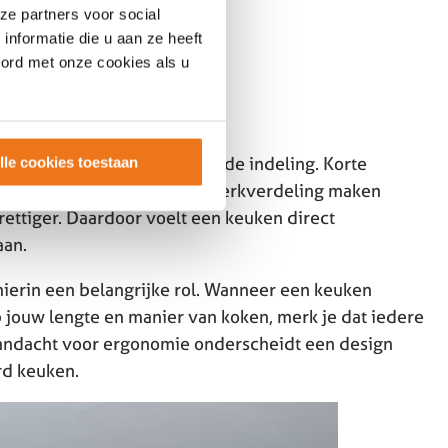
ze partners voor social
nformatie die u aan ze heeft
oord met onze cookies als u
n design keuken zit vaak in de indeling. Korte
lle cookies toestaan
ergruimte en een logische werkverdeling maken
ettiger. Daardoor voelt een keuken direct
aan.
ierin een belangrijke rol. Wanneer een keuken
 jouw lengte en manier van koken, merk je dat iedere
aandacht voor ergonomie onderscheidt een design
rd keuken.