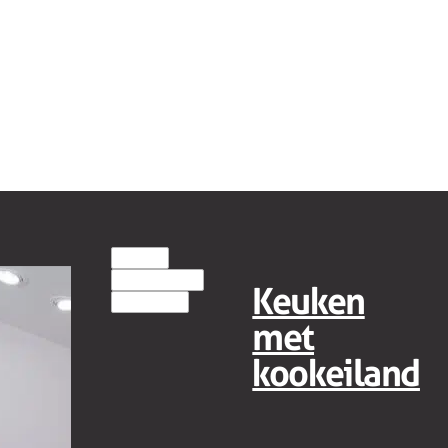
MODERN
EILANDKEUKENS
Keuken
HOUT(LOOK)
met
kookeiland