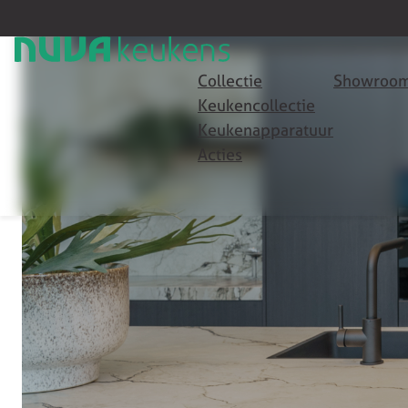
Collectie
Showroom
Keukencollectie
Keukenapparatuur
Acties