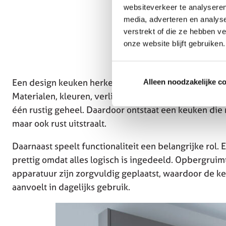
websiteverkeer te analyseren
media, adverteren en analys
verstrekt of die ze hebben v
onze website blijft gebruiken.
Een design keuken herken je aan de samenhang tusse
Alleen noodzakelijke c
Materialen, kleuren, verlichting en apparatuur verst
één rustig geheel. Daardoor ontstaat een keuken die 
maar ook rust uitstraalt.
Daarnaast speelt functionaliteit een belangrijke rol.
prettig omdat alles logisch is ingedeeld. Opbergrui
apparatuur zijn zorgvuldig geplaatst, waardoor de 
aanvoelt in dagelijks gebruik.