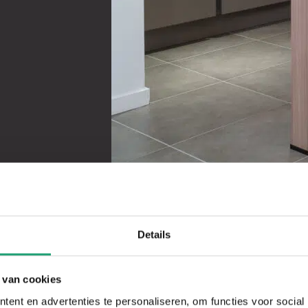
Details
1
2
3
4
5
6
7
8
9
10
11
12
13
 van cookies
ent en advertenties te personaliseren, om functies voor social