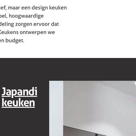
ief, maar een design keuken
nspel, hoogwaardige
deling zorgen ervoor dat
va Keukens ontwerpen we
en budget.
Japandi
keuken