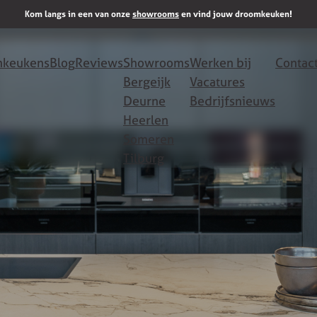
Kom langs in een van onze
showrooms
en vind jouw droomkeuken!
keukens
Blog
Reviews
Showrooms
Werken bij
Contac
Bergeijk
Vacatures
Deurne
Bedrijfsnieuws
Heerlen
Someren
Tilburg