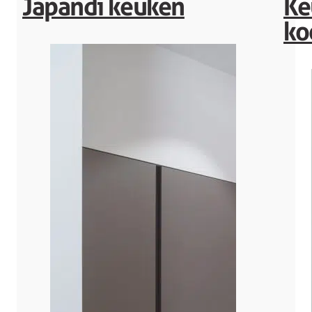
Japandi keuken
Ke
ko