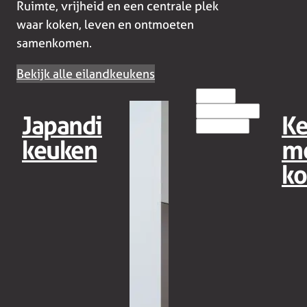
Ruimte, vrijheid en een centrale plek
waar koken, leven en ontmoeten
samenkomen.
Bekijk alle eilandkeukens
MODERN
EILANDKEUKENS
Japandi
K
HOUT(LOOK)
keuken
m
ko