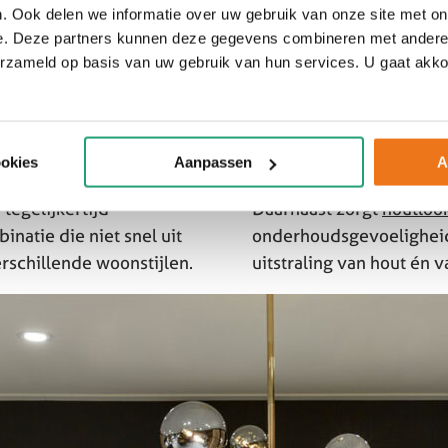
. Ook delen we informatie over uw gebruik van onze site met on
e. Deze partners kunnen deze gegevens combineren met andere i
erzameld op basis van uw gebruik van hun services. U gaat akk
inatie binnen moderne
Een volledig
witte keuk
 gevoel, terwijl houtlook
elementen toe te voegen
ontwerp.
ookies
Aanpassen
A
tegelijkertijd
Daarnaast zorgt
houtloo
natie die niet snel uit
onderhoudsgevoeligheid 
rschillende woonstijlen.
uitstraling van hout én