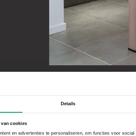
1
2
3
4
5
6
7
8
9
10
11
12
13
Details
 van cookies
ent en advertenties te personaliseren, om functies voor social