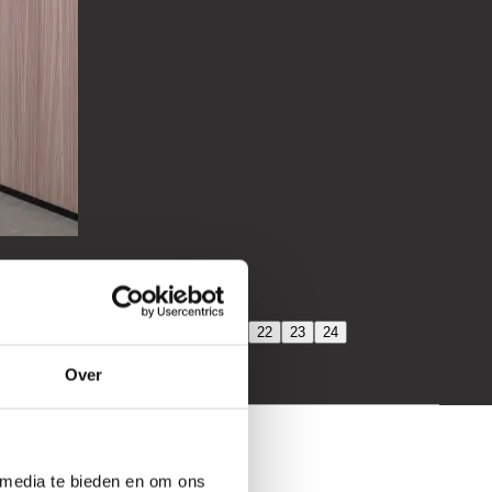
14
15
16
17
18
19
20
21
22
23
24
Over
 media te bieden en om ons