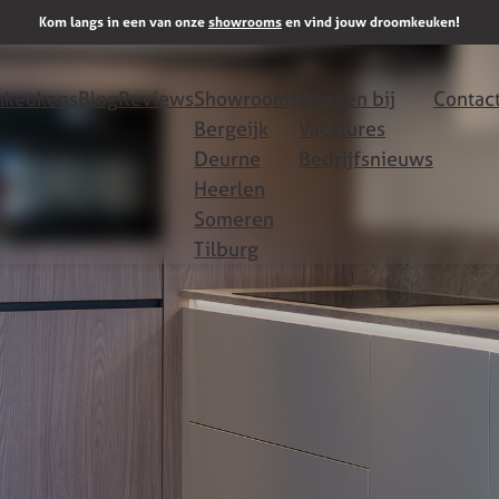
Kom langs in een van onze
showrooms
en vind jouw droomkeuken!
keukens
Blog
Reviews
Showrooms
Werken bij
Contac
Bergeijk
Vacatures
Deurne
Bedrijfsnieuws
Heerlen
Someren
Tilburg