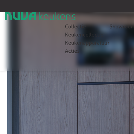
Collectie
Showroom
Keukencollectie
Keukenapparatuur
Acties