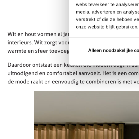
websiteverkeer te analyseren
media, adverteren en analys
verstrekt of die ze hebben v
onze website blijft gebruiken.
Wit en hout vormen al jarenlang een populaire comb
interieurs. Wit zorgt voor rust, licht en een ruimtelijk
warmte en sfeer toevoegt aan het ontwerp.
Alleen noodzakelijke c
Daardoor ontstaat een keuken die modern oogt, maar 
uitnodigend en comfortabel aanvoelt. Het is een combi
de mode raakt en eenvoudig te combineren is met ve