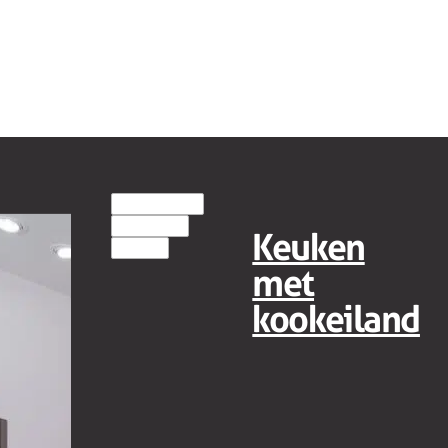
EILANDKEUKENS
HOUT(LOOK)
Keuken
MODERN
met
kookeiland