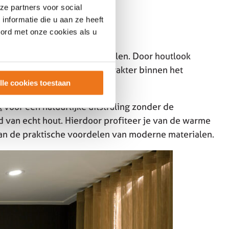
ze partners voor social
nformatie die u aan ze heeft
oord met onze cookies als u
en
kan soms wat strak aanvoelen. Door houtlook
 ontstaat meer balans en karakter binnen het
lle cookies toestaan
k
voor een natuurlijke uitstraling zonder de
van echt hout. Hierdoor profiteer je van de warme
 van de praktische voordelen van moderne materialen.