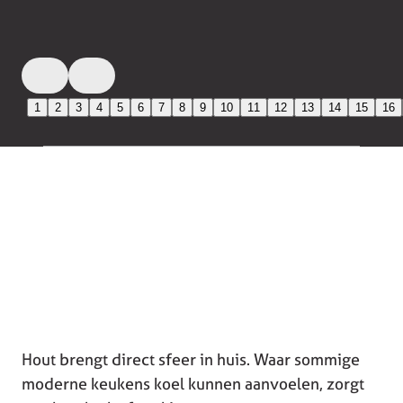
1
2
3
4
5
6
7
8
9
10
11
12
13
14
15
16
Hout brengt direct sfeer in huis. Waar sommige
moderne keukens koel kunnen aanvoelen, zorgt