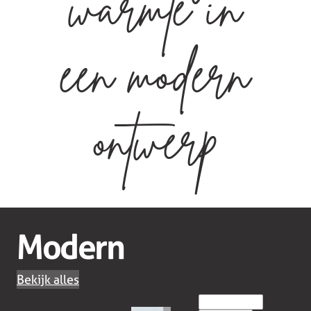
warmte in
een modern
ontwerp
Modern
Bekijk alles
EILANDKEUKENS