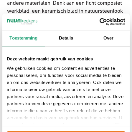
andere materialen. Denk aan een licht composiet
werkblad, een keramisch blad in natuursteenlook
of zwarte accenten die zorgen voor contrast.
Ook geïntegreerde verlichting, greeploze fronten
Toestemming
Details
Over
en hoogwaardige inbouwapparatuur versterken
het moderne karakter van de keuken zonder
afbreuk te doen aan de warme uitstraling.
Deze website maakt gebruik van cookies
We gebruiken cookies om content en advertenties te
personaliseren, om functies voor social media te bieden
en om ons websiteverkeer te analyseren. Ook delen we
informatie over uw gebruik van onze site met onze
partners voor social media, adverteren en analyse. Deze
partners kunnen deze gegevens combineren met andere
informatie die u aan ze heeft verstrekt of die ze hebben
verzameld op basis van uw gebruik van hun services. U
gaat akkoord met onze cookies als u onze website blijft
gebruiken.