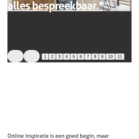
alles bespreekbaar.''
1
2
3
4
5
6
7
8
9
10
11
Online inspiratie is een goed begin, maar