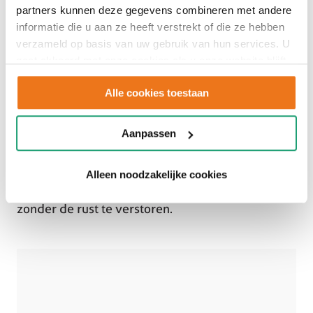
partners kunnen deze gegevens combineren met andere
informatie die u aan ze heeft verstrekt of die ze hebben
Hoewel een Japandi keuken vaak wat lichter van
verzameld op basis van uw gebruik van hun services. U
gaat akkoord met onze cookies als u onze website blijft
kleur is, zorgen subtiele contrasten voor extra
gebruiken.
diepte en karakter in de keuken. Denk aan
Alle cookies toestaan
donkere
houtaccenten
, zwarte details of een
werkblad met een natuurlijke steenstructuur.
Aanpassen
Ook accessoires worden zorgvuldig gekozen.
Keramiek, natuurlijke stoffen en verfijnde
Alleen noodzakelijke cookies
verlichting versterken het karakter van de keuken
zonder de rust te verstoren.