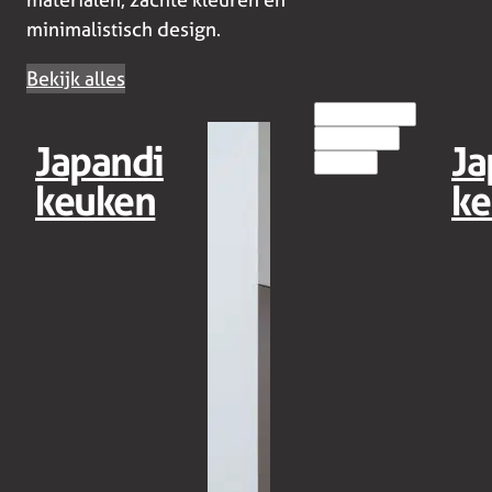
minimalistisch design.
Bekijk alles
EILANDKEUKENS
HOUT(LOOK)
Japandi
Ja
MODERN
keuken
ke