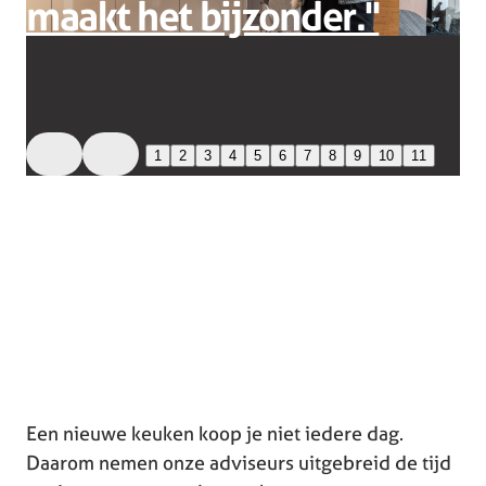
maakt het bijzonder.''
1
2
3
4
5
6
7
8
9
10
11
Een nieuwe keuken koop je niet iedere dag.
Daarom nemen onze adviseurs uitgebreid de tijd