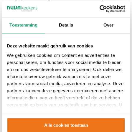
efficiënte indeling.
Door slimme opbergoplossingen, hoge kasten en
Toestemming
Details
Over
moderne apparatuur ontstaat een keuken die niet
alleen mooi oogt, maar ook bijzonder praktisch is
in dagelijks gebruik.
Deze website maakt gebruik van cookies
We gebruiken cookies om content en advertenties te
personaliseren, om functies voor social media te bieden
en om ons websiteverkeer te analyseren. Ook delen we
informatie over uw gebruik van onze site met onze
partners voor social media, adverteren en analyse. Deze
partners kunnen deze gegevens combineren met andere
informatie die u aan ze heeft verstrekt of die ze hebben
verzameld op basis van uw gebruik van hun services. U
gaat akkoord met onze cookies als u onze website blijft
gebruiken.
Alle cookies toestaan