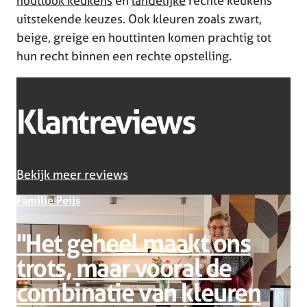
houtlook keukens
en
landelijke
rechte keukens
uitstekende keuzes. Ook kleuren zoals zwart,
beige, greige en houttinten komen prachtig tot
hun recht binnen een rechte opstelling.
Klantreviews
Bekijk meer reviews
Familie Peijs
''Het geheel maakt ons
F
trots, maar vooral de
combinatie van kleuren