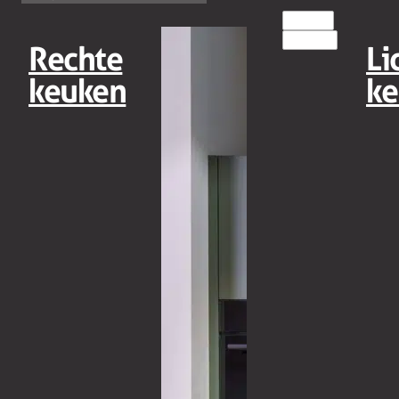
MODERN
COMPACT
Rechte
Li
keuken
ke