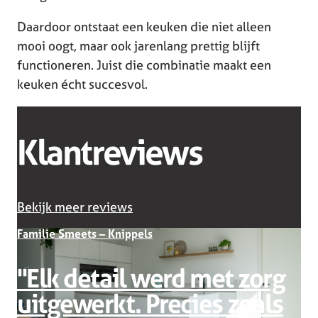
Daardoor ontstaat een keuken die niet alleen
mooi oogt, maar ook jarenlang prettig blijft
functioneren. Juist die combinatie maakt een
keuken écht succesvol.
Klantreviews
Bekijk meer reviews
Familie Smeets – Knippels
''Elk detail werd met zorg
F
uitgewerkt. Precies zoals