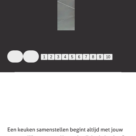
1
2
3
4
5
6
7
8
9
10
Een keuken samenstellen begint altijd met jouw