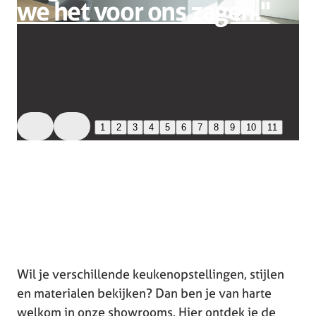
we het voor ons zagen.''
1
2
3
4
5
6
7
8
9
10
11
Wil je verschillende keukenopstellingen, stijlen
en materialen bekijken? Dan ben je van harte
welkom in onze showrooms. Hier ontdek je de