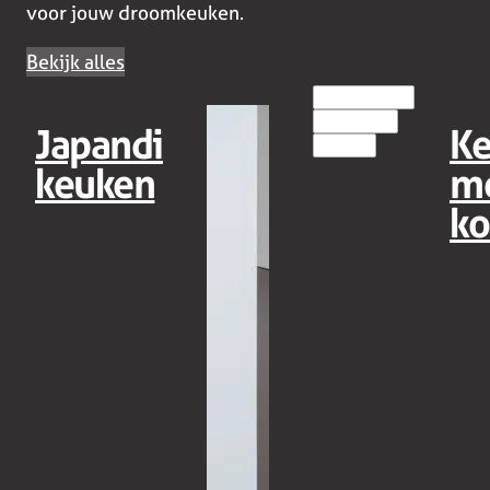
voor jouw droomkeuken.
Bekijk alles
EILANDKEUKENS
HOUT(LOOK)
Japandi
K
MODERN
keuken
m
ko