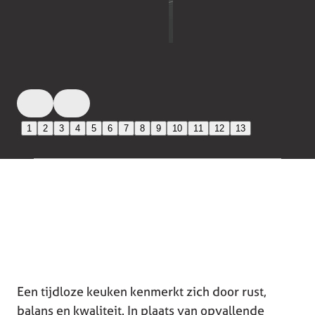
1
2
3
4
5
6
7
8
9
10
11
12
13
Een tijdloze keuken kenmerkt zich door rust,
balans en kwaliteit. In plaats van opvallende