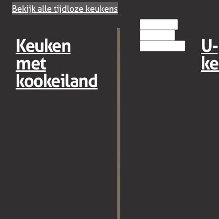
Bekijk alle tijdloze keukens
HOUT(LOOK)
GREEPLOOS
Keuken
U-
EILANDKEUKENS
met
ke
kookeiland