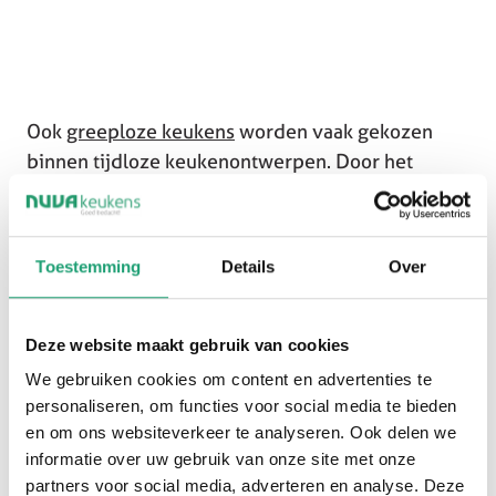
Ook
greeploze keukens
worden vaak gekozen
binnen tijdloze keukenontwerpen. Door het
ontbreken van zichtbare handgrepen ontstaat een
rustig lijnenspel dat jarenlang modern en stijlvol
blijft ogen.
Toestemming
Details
Over
Daarnaast bieden greeploze systemen praktische
voordelen. De strakke afwerking zorgt voor een
Deze website maakt gebruik van cookies
rustige uitstraling en maakt het schoonmaken van
We gebruiken cookies om content en advertenties te
de keuken eenvoudig. Daardoor combineren
personaliseren, om functies voor social media te bieden
deze keukens uitstraling en gebruiksgemak op
en om ons websiteverkeer te analyseren. Ook delen we
een uitstekende manier.
informatie over uw gebruik van onze site met onze
partners voor social media, adverteren en analyse. Deze