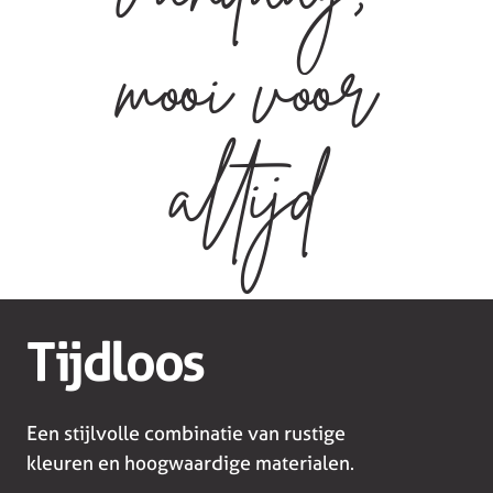
mooi voor
altijd
Tijdloos
Een stijlvolle combinatie van rustige
kleuren en hoogwaardige materialen.