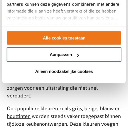
partners kunnen deze gegevens combineren met andere
informatie die u aan ze heeft verstrekt of die ze hebben
verzameld op basis van uw gebruik van hun services. U
gaat akkoord met onze cookies als u onze website blijft
gebruiken.
Alle cookies toestaan
Aanpassen
Naast kleur speelt materiaalgebruik een
Alleen noodzakelijke cookies
belangrijke rol. Houtaccenten, natuursteenlook
werkbladen en hoogwaardige frontmaterialen
zorgen voor een uitstraling die niet snel
veroudert.
Ook populaire kleuren zoals grijs, beige, blauw en
houttinten
worden steeds vaker toegepast binnen
tijdloze keukenontwerpen. Deze kleuren voegen