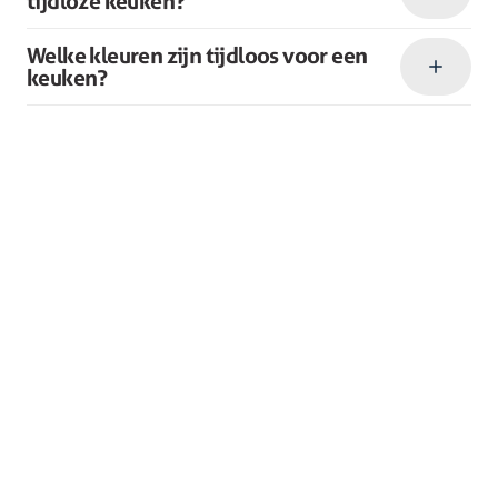
tijdloze keuken?
Welke kleuren zijn tijdloos voor een
keuken?
Collectie
Winkels
Keukens
Bergeijk
Keukenapparatuur
Deurne
Showroomkeukens
Heerlen
Compacte keukens
Someren