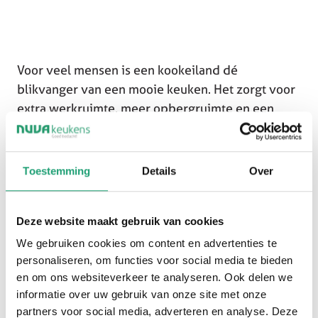
Voor veel mensen is een kookeiland dé
blikvanger van een mooie keuken. Het zorgt voor
extra werkruimte, meer opbergruimte en een
open verbinding met de rest van de woning.
Daarnaast vormt een eiland een centrale plek
Toestemming
Details
Over
waar koken, eten en samenzijn samenkomen.
Hierdoor groeit de keuken uit tot het hart van het
huis.
Deze website maakt gebruik van cookies
We gebruiken cookies om content en advertenties te
personaliseren, om functies voor social media te bieden
en om ons websiteverkeer te analyseren. Ook delen we
informatie over uw gebruik van onze site met onze
partners voor social media, adverteren en analyse. Deze