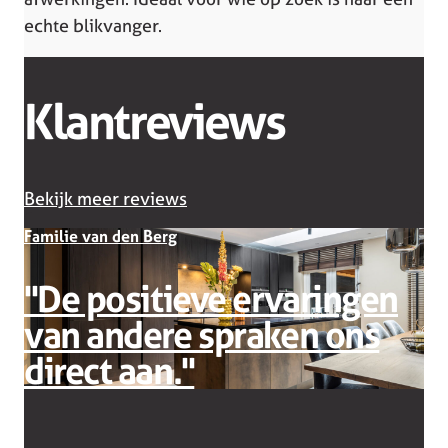
echte blikvanger.
Klantreviews
Bekijk meer reviews
Familie van den Berg
''De positieve ervaringen
F
van andere spraken ons
direct aan.''