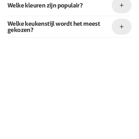
Welke kleuren zijn populair?
Welke keukenstijl wordt het meest
gekozen?
Collectie
Winkels
Keukens
Bergeijk
Keukenapparatuur
Deurne
Showroomkeukens
Heerlen