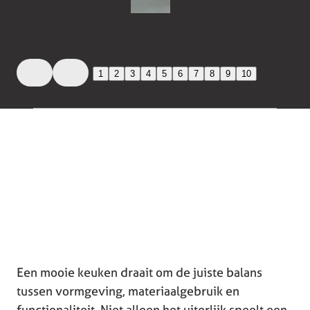
1
2
3
4
5
6
7
8
9
10
Een mooie keuken draait om de juiste balans
tussen vormgeving, materiaalgebruik en
functionaliteit. Niet alleen het uiterlijk speelt een