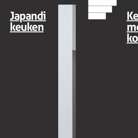
EILANDKEUKENS
HOUT(LOOK)
Japandi
K
MODERN
keuken
m
ko