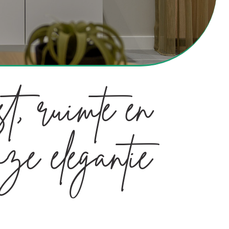
t, ruimte en
loze elegantie