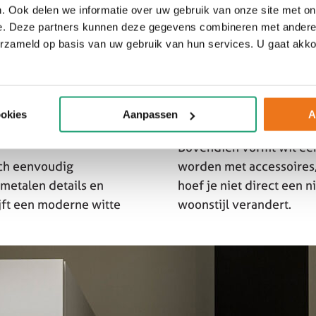
. Ook delen we informatie over uw gebruik van onze site met on
e. Deze partners kunnen deze gegevens combineren met andere i
erzameld op basis van uw gebruik van hun services. U gaat akk
uitstraling. Vooral in
Naast de tijdloze uitstr
 lichter en ruimtelijker
lichte kleur reflecteert 
ookies
Aanpassen
A
Bovendien vormt wit een
zich eenvoudig
worden met accessoires,
 metalen details en
hoef je niet direct een
jft een moderne witte
woonstijl verandert.