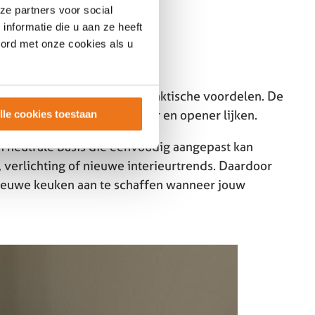
ze partners voor social
nformatie die u aan ze heeft
oord met onze cookies als u
aling biedt wit ook diverse praktische voordelen. De
licht, waardoor ruimtes groter en opener lijken.
lle cookies toestaan
 neutrale basis die eenvoudig aangepast kan
 verlichting of nieuwe interieurtrends. Daardoor
 nieuwe keuken aan te schaffen wanneer jouw