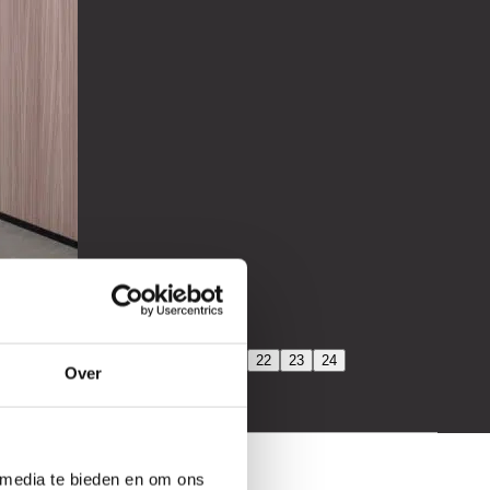
14
15
16
17
18
19
20
21
22
23
24
Over
 media te bieden en om ons