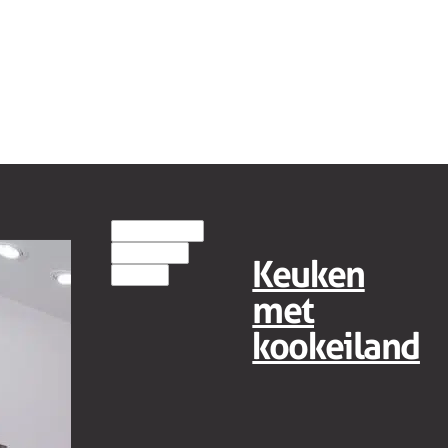
EILANDKEUKENS
HOUT(LOOK)
Keuken
MODERN
met
kookeiland