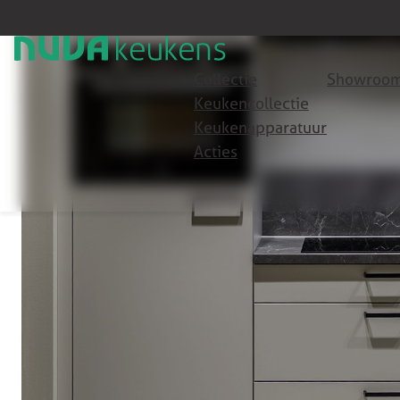
Collectie
Showroom
Keukencollectie
Keukenapparatuur
Acties