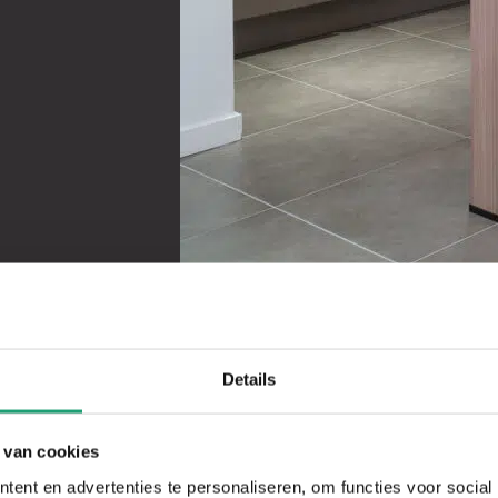
1
2
3
4
5
6
7
8
9
10
11
12
13
Details
 van cookies
ent en advertenties te personaliseren, om functies voor social