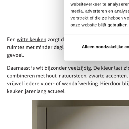
websiteverkeer te analyseren
media, adverteren en analys
verstrekt of die ze hebben v
onze website blijft gebruiken.
Een
witte keuken
zorgt direct voor een frisse en open 
ruimtes met minder daglicht kan wit bijdragen aan een
Alleen noodzakelijke c
gevoel.
Daarnaast is wit bijzonder veelzijdig. De kleur laat 
combineren met hout,
natuursteen
, zwarte accenten,
vrijwel iedere vloer- of wandafwerking. Hierdoor bli
keuken jarenlang actueel.