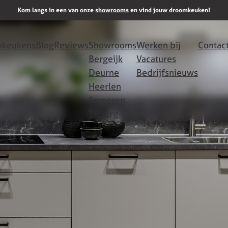
Kom langs in een van onze
showrooms
en vind jouw droomkeuken!
keukens
Blog
Reviews
Showrooms
Werken bij
Contac
Bergeijk
Vacatures
Deurne
Bedrijfsnieuws
Heerlen
Someren
Tilburg