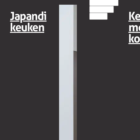
EILANDKEUKENS
HOUT(LOOK)
Japandi
K
MODERN
keuken
m
ko