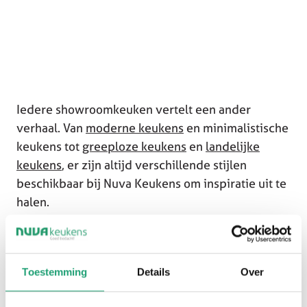
Iedere showroomkeuken vertelt een ander
verhaal. Van
moderne keukens
en minimalistische
keukens tot
greeploze keukens
en
landelijke
keukens
, er zijn altijd verschillende stijlen
beschikbaar bij Nuva Keukens om inspiratie uit te
halen.
Onze adviseurs helpen je graag bij het
beoordelen van de mogelijkheden. Samen
bekijken we welke showroomkeuken het beste
Toestemming
Details
Over
aansluit bij jouw woning, smaak en budget.