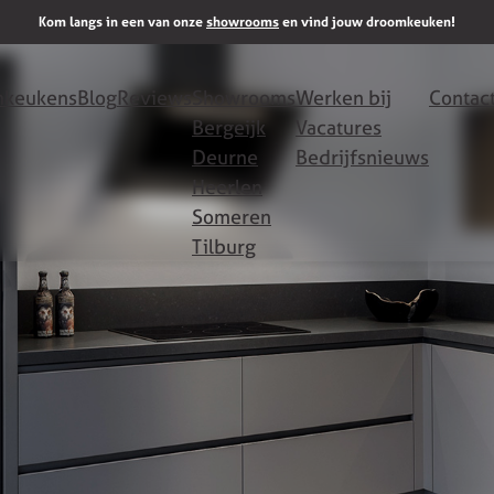
Kom langs in een van onze
showrooms
en vind jouw droomkeuken!
keukens
Blog
Reviews
Showrooms
Werken bij
Contac
Bergeijk
Vacatures
Deurne
Bedrijfsnieuws
Heerlen
Someren
Tilburg