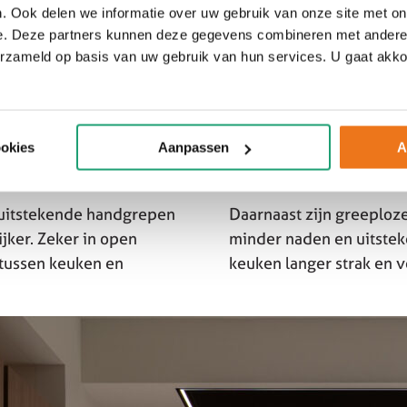
. Ook delen we informatie over uw gebruik van onze site met on
e. Deze partners kunnen deze gegevens combineren met andere i
erzameld op basis van uw gebruik van hun services. U gaat akk
mtegebruik. Door twee
Naast de uitstraling bi
ling waarbij koken,
gebruiksgemak. Door de 
ookies
Aanpassen
A
orden.
bij elkaar, waardoor je e
r uitstekende handgrepen
Daarnaast zijn greeploz
ijker. Zeker in open
minder naden en uitstek
 tussen keuken en
keuken langer strak en 