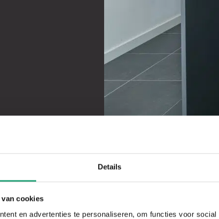
1
2
3
4
5
6
7
8
9
10
11
12
13
Details
 van cookies
ent en advertenties te personaliseren, om functies voor social