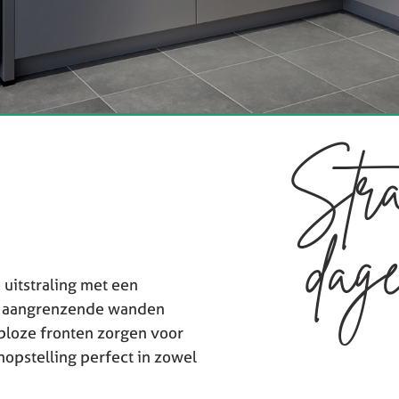
Stra
dage
itstraling met een
ee aangrenzende wanden
eploze fronten zorgen voor
nopstelling perfect in zowel