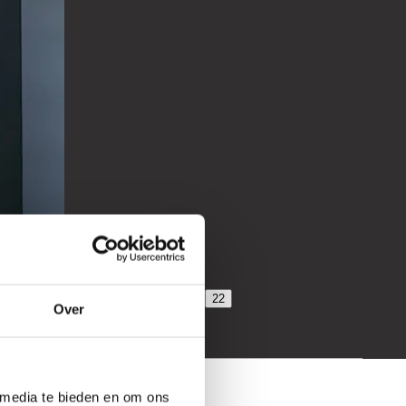
14
15
16
17
18
19
20
21
22
Over
 media te bieden en om ons