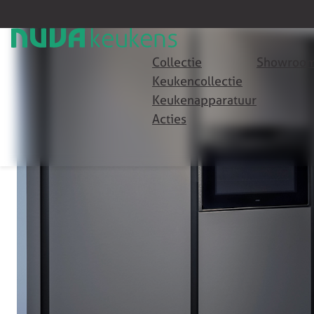
Collectie
Showroom
Keukencollectie
Keukenapparatuur
Acties