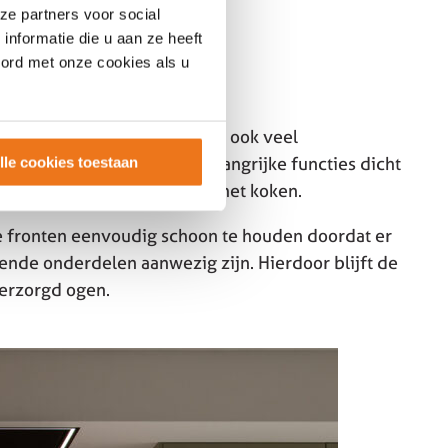
ze partners voor social
nformatie die u aan ze heeft
oord met onze cookies als u
edt een greeploze hoekkeuken ook veel
slimme indeling blijven belangrijke functies dicht
lle cookies toestaan
fficiënt kunt werken tijdens het koken.
e fronten eenvoudig schoon te houden doordat er
ende onderdelen aanwezig zijn. Hierdoor blijft de
verzorgd ogen.