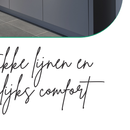
kke lijnen en
lijks comfort