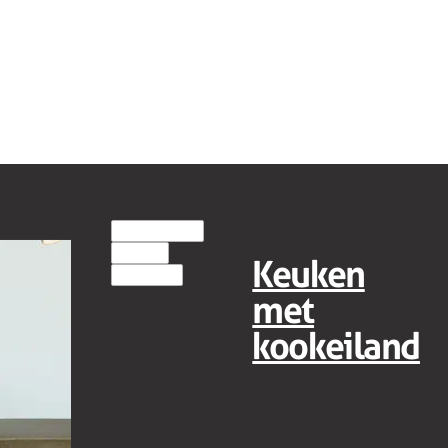
EILANDKEUKENS
MODERN
Keuken
GREEPLOOS
met
kookeiland