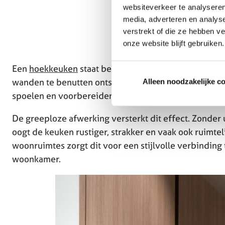
websiteverkeer te analyseren
media, adverteren en analys
verstrekt of die ze hebben v
onze website blijft gebruiken.
Een
hoekkeuken
staat bekend om zijn efficiënte rui
wanden te benutten ontstaat een praktische werkinde
Alleen noodzakelijke c
spoelen en voorbereiden logisch verdeeld kunnen w
De greeploze afwerking versterkt dit effect. Zonde
oogt de keuken rustiger, strakker en vaak ook ruimtel
woonruimtes zorgt dit voor een stijlvolle verbinding
woonkamer.