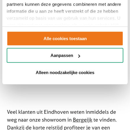
Van innovatieve keukenapparatuur en slimme
partners kunnen deze gegevens combineren met andere
opbergoplossingen tot
moderne
werkbladen en
informatie die u aan ze heeft verstrekt of die ze hebben
stijlvolle kleurcombinaties. Tijdens een
verzameld op basis van uw gebruik van hun services. U
gaat akkoord met onze cookies als u onze website blijft
showroombezoek ervaar je alle mogelijkheden in
gebruiken.
het echt.
Alle cookies toestaan
Aanpassen
Alleen noodzakelijke cookies
Veel klanten uit Eindhoven weten inmiddels de
weg naar onze showroom in
Bergeijk
te vinden.
Dankzij de korte reistijd profiteer je van een