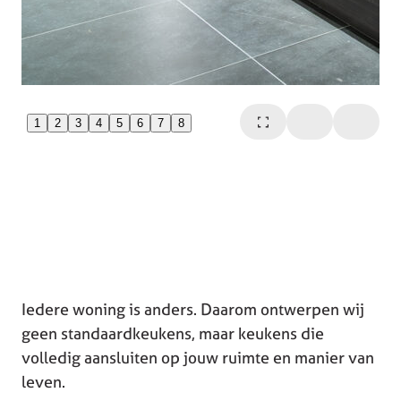
1
2
3
4
5
6
7
8
Iedere woning is anders. Daarom ontwerpen wij
geen standaardkeukens, maar keukens die
volledig aansluiten op jouw ruimte en manier van
leven.