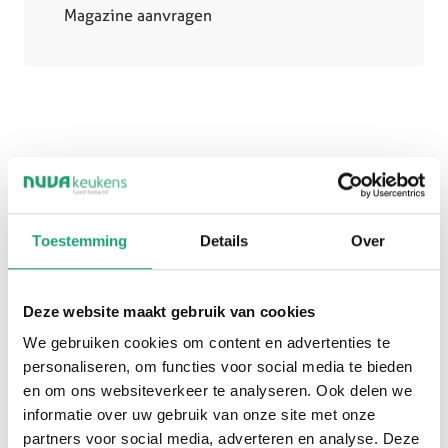
Magazine aanvragen
Toestemming
Details
Over
Onze showroom wordt continu vernieuwd met de
Deze website maakt gebruik van cookies
nieuwste keukenstijlen, kleuren en materialen.
We gebruiken cookies om content en advertenties te
Hierdoor doe je volop inspiratie op en ontdek je
personaliseren, om functies voor social media te bieden
welke mogelijkheden het beste aansluiten bij
en om ons websiteverkeer te analyseren. Ook delen we
jouw woning.
informatie over uw gebruik van onze site met onze
partners voor social media, adverteren en analyse. Deze