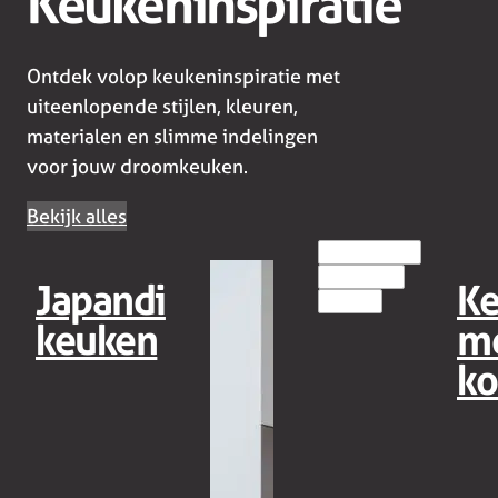
Keukeninspiratie
Ontdek volop keukeninspiratie met
uiteenlopende stijlen, kleuren,
materialen en slimme indelingen
voor jouw droomkeuken.
Bekijk alles
EILANDKEUKENS
HOUT(LOOK)
Japandi
K
MODERN
keuken
m
ko