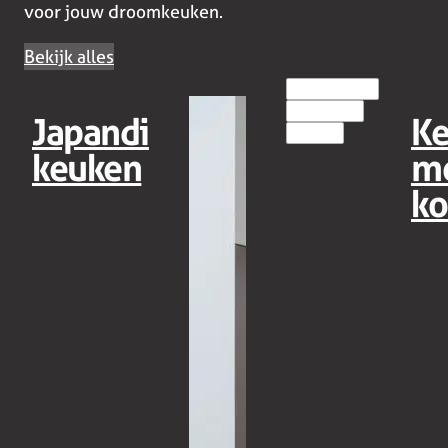
voor jouw droomkeuken.
Bekijk alles
EILANDKEUKENS
HOUT(LOOK)
Japandi
K
MODERN
keuken
m
ko