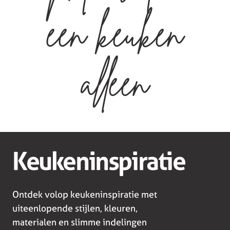
een keuken
alleen
Keukeninspiratie
Ontdek volop keukeninspiratie met
uiteenlopende stijlen, kleuren,
materialen en slimme indelingen