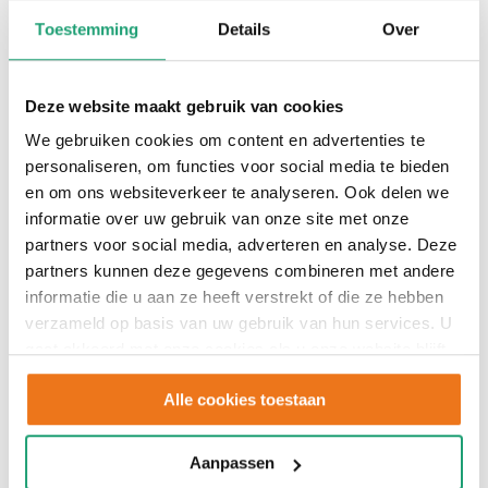
landelijke keukens
,
houtlook keukens
en
tijdloze
Toestemming
Details
Over
keukens
. Daarnaast vind je in onze showrooms
nog veel meer mogelijkheden op het gebied van
Deze website maakt gebruik van cookies
kleuren, materialen en opstellingen.
We gebruiken cookies om content en advertenties te
personaliseren, om functies voor social media te bieden
en om ons websiteverkeer te analyseren. Ook delen we
informatie over uw gebruik van onze site met onze
partners voor social media, adverteren en analyse. Deze
partners kunnen deze gegevens combineren met andere
informatie die u aan ze heeft verstrekt of die ze hebben
verzameld op basis van uw gebruik van hun services. U
gaat akkoord met onze cookies als u onze website blijft
gebruiken.
Alle cookies toestaan
Aanpassen