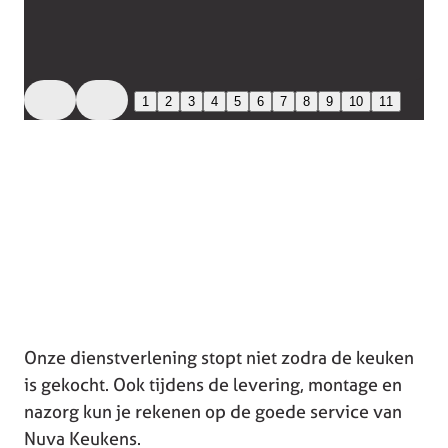
1
2
3
4
5
6
7
8
9
10
11
Onze dienstverlening stopt niet zodra de keuken
is gekocht. Ook tijdens de levering, montage en
nazorg kun je rekenen op de goede service van
Nuva Keukens.