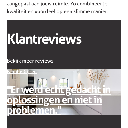
aangepast aan jouw ruimte. Zo combineer je
kwaliteit en voordeel op een slimme manier.
Klantreviews
Bekijk meer reviews
Familie Gijsen
''Er werd echt gedacht in
F
oplossingen en niet in
problemen.''