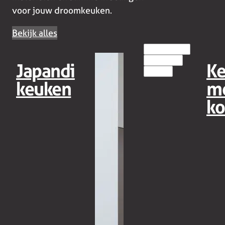
voor jouw droomkeuken.
Bekijk alles
EILANDKEUKENS
HOUT(LOOK)
Japandi
K
MODERN
keuken
m
ko