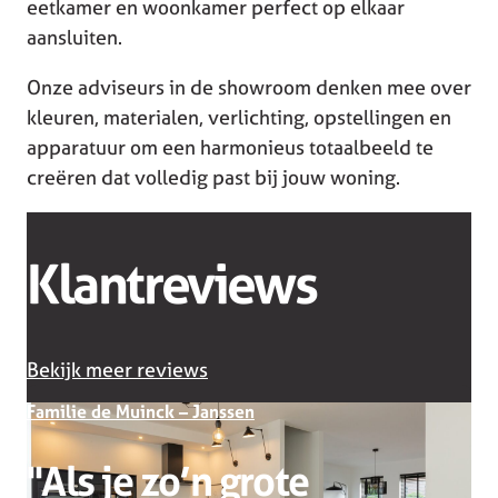
eetkamer en woonkamer perfect op elkaar
aansluiten.
Onze adviseurs in de showroom denken mee over
kleuren, materialen, verlichting, opstellingen en
apparatuur om een harmonieus totaalbeeld te
creëren dat volledig past bij jouw woning.
Klantreviews
Bekijk meer reviews
Familie de Muinck – Janssen
''Als je zo’n grote
F
d