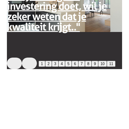
investering doet, wil je
zeker weten dat je
kwaliteit krijgt..''
1
2
3
4
5
6
7
8
9
10
11