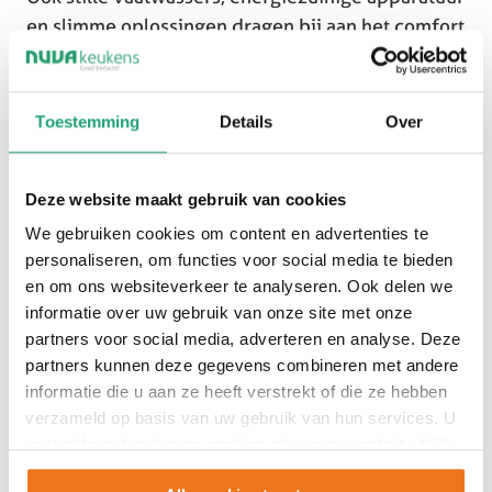
en slimme oplossingen dragen bij aan het comfort
van een open leefruimte. Zo geniet je van alle
voordelen van een woonkeuken zonder
concessies te doen aan gebruiksgemak.
Toestemming
Details
Over
Deze website maakt gebruik van cookies
We gebruiken cookies om content en advertenties te
personaliseren, om functies voor social media te bieden
en om ons websiteverkeer te analyseren. Ook delen we
informatie over uw gebruik van onze site met onze
partners voor social media, adverteren en analyse. Deze
partners kunnen deze gegevens combineren met andere
informatie die u aan ze heeft verstrekt of die ze hebben
verzameld op basis van uw gebruik van hun services. U
gaat akkoord met onze cookies als u onze website blijft
gebruiken.