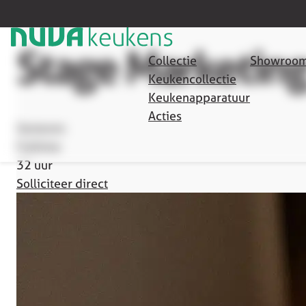
Terug naar overzicht
Stage Marketing
Collectie
Showroom
Keukencollectie
Keukenapparatuur
Acties
Someren
Fulltime
32 uur
Solliciteer direct