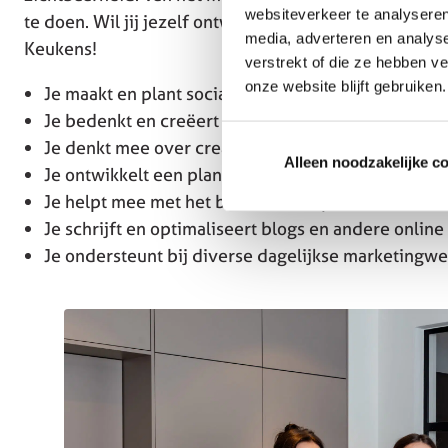
websiteverkeer te analyseren
te doen. Wil jij jezelf ontwikkelen binnen een dynam
media, adverteren en analys
Keukens!
verstrekt of die ze hebben v
onze website blijft gebruiken.
Je maakt en plant social media content voor versch
Je bedenkt en creëert reels en video’s, onder and
Je denkt mee over creatieve contentconcepten en s
Alleen noodzakelijke c
Je ontwikkelt een plan om TikTok verder te laten g
Je helpt mee met het beheren en up-to-date houd
Je schrijft en optimaliseert blogs en andere online
Je ondersteunt bij diverse dagelijkse marketing