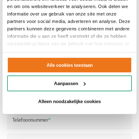
en om ons websiteverkeer te analyseren. Ook delen we
informatie over uw gebruik van onze site met onze
partners voor social media, adverteren en analyse. Deze
partners kunnen deze gegevens combineren met andere
informatie die u aan ze heeft verstrekt of die ze hebben
verzameld op basis van uw gebruik van hun services. U
gaat akkoord met onze cookies als u onze website blijft
Naam
gebruiken.
Voornaam
Alle cookies toestaan
Tussenvoegsel
Aanpassen
Achternaam
Alleen noodzakelijke cookies
Telefoonnummer
*