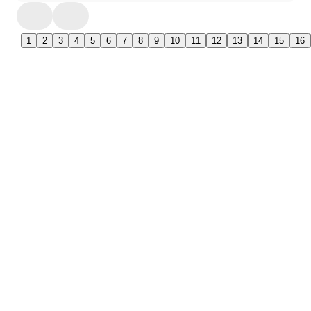
1
2
3
4
5
6
7
8
9
10
11
12
13
14
15
16
Collectie
Winkels
Keukens
Bergeijk
Keukenapparatuur
Deurne
Showroomkeukens
Heerlen
Compacte keukens
Someren
Eiland keukens
Tilburg
Greeploze keukens