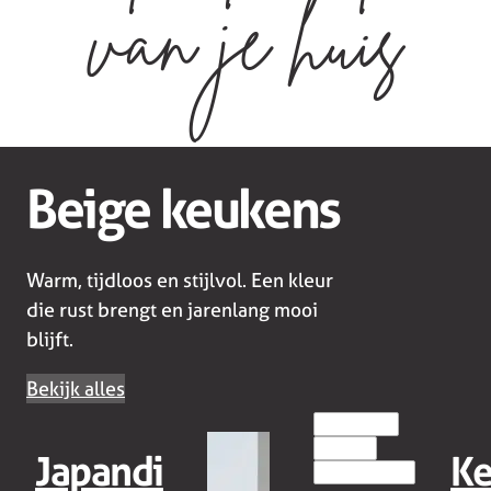
van je huis
Beige keukens
Warm, tijdloos en stijlvol. Een kleur
die rust brengt en jarenlang mooi
blijft.
Bekijk alles
HOUT(LOOK)
MODERN
Japandi
K
EILANDKEUKENS