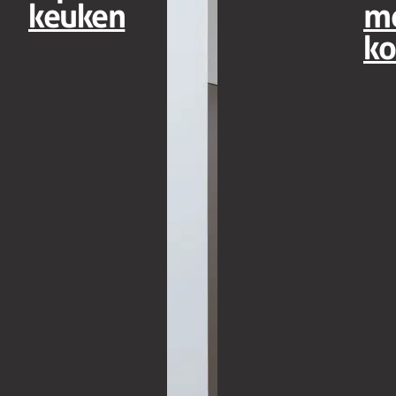
keuken
m
ko