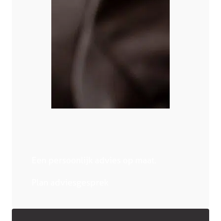
Een persoonlijk advies op maat.
Plan adviesgesprek