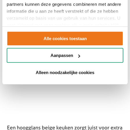
voor een evenwichtig geheel zonder storende
partners kunnen deze gegevens combineren met andere
glans.
informatie die u aan ze heeft verstrekt of die ze hebben
verzameld op basis van uw gebruik van hun services. U
Daarnaast zijn matte fronten vaak praktisch in
gaat akkoord met onze cookies als u onze website blijft
gebruik. Afhankelijk van het materiaal vallen
gebruiken.
Alle cookies toestaan
vingerafdrukken en lichte gebruikssporen minder
op dan bij hoogglans oppervlakken. Daardoor
blijft een matte beige keuken langer rustig en
Aanpassen
verzorgd ogen.
Alleen noodzakelijke cookies
Een hoogglans beige keuken zorgt juist voor extra