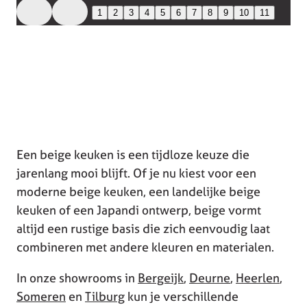
1
2
3
4
5
6
7
8
9
10
11
Een beige keuken is een tijdloze keuze die
jarenlang mooi blijft. Of je nu kiest voor een
moderne beige keuken, een landelijke beige
keuken of een Japandi ontwerp, beige vormt
altijd een rustige basis die zich eenvoudig laat
combineren met andere kleuren en materialen.
In onze showrooms in
Bergeijk
,
Deurne
,
Heerlen
,
Someren
en
Tilburg
kun je verschillende