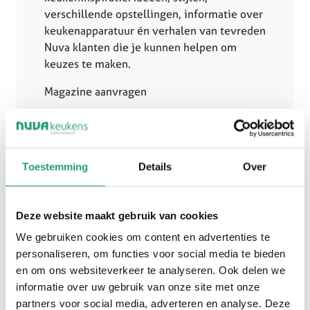
verschillende opstellingen, informatie over
keukenapparatuur én verhalen van tevreden
Nuva klanten die je kunnen helpen om
keuzes te maken.
Magazine aanvragen
Toestemming
Details
Over
Deze website maakt gebruik van cookies
Een matte beige keuken straalt rust, luxe en
We gebruiken cookies om content en advertenties te
verfijning uit. Doordat matte fronten nauwelijks
personaliseren, om functies voor social media te bieden
licht reflecteren, ontstaat een zachte uitstraling
en om ons websiteverkeer te analyseren. Ook delen we
die perfect past binnen moderne en rustige
informatie over uw gebruik van onze site met onze
interieurs. Vooral in open woonkeukens zorgt dit
partners voor social media, adverteren en analyse. Deze