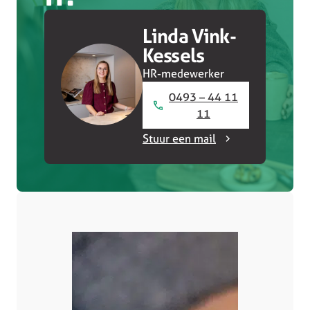
Linda Vink-
Kessels
HR-medewerker
0493 – 44 11
11
Stuur een mail