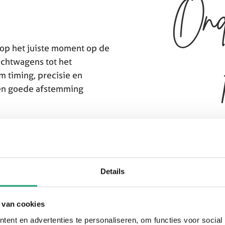
Ond
 op het juiste moment op de
achtwagens tot het
om timing, precisie en
 en goede afstemming
men met het magazijn,
ie en onderlinge
aktisch en no-nonsense, met
 rol in het totale proces.
Details
 via onderstaande button.
 van cookies
ent en advertenties te personaliseren, om functies voor social