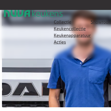
Collectie
Showroom
Keukencollectie
Keukenapparatuur
Acties