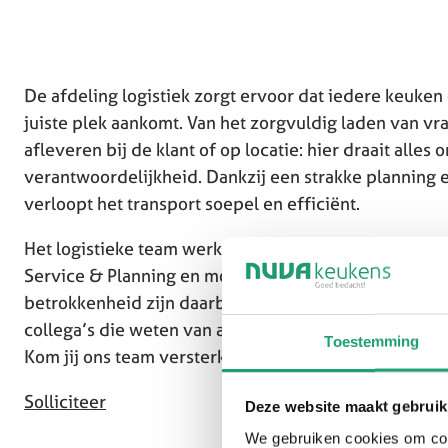
De afdeling logistiek zorgt ervoor dat iedere keuken
juiste plek aankomt. Van het zorgvuldig laden van vr
afleveren bij de klant of op locatie: hier draait alles 
verantwoordelijkheid. Dankzij een strakke planning
verloopt het transport soepel en efficiënt.
Het logistieke team werkt dagelijks voornamelijk sa
Service & Planning en montage. Heldere communicat
betrokkenheid zijn daarbij essentieel. De sfeer is pr
collega’s die weten van aanpakken en trots zijn op hun
Toestemming
Kom jij ons team versterken? Solliciteer gemakkelijk
Solliciteer
Deze website maakt gebruik
We gebruiken cookies om cont