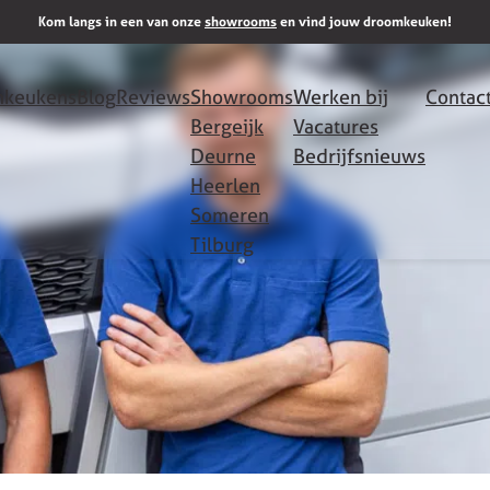
Kom langs in een van onze
showrooms
en vind jouw droomkeuken!
keukens
Blog
Reviews
Showrooms
Werken bij
Contac
Bergeijk
Vacatures
Deurne
Bedrijfsnieuws
Heerlen
Someren
Tilburg