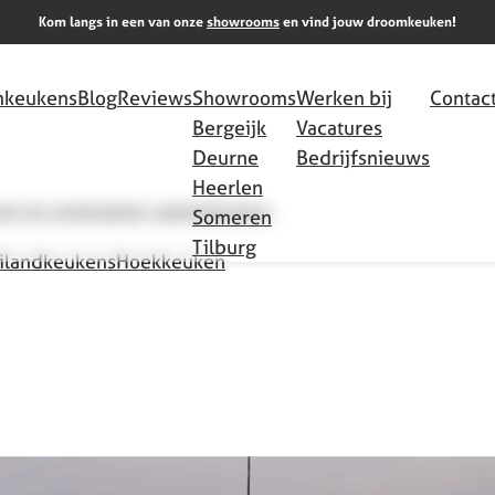
Kom langs in een van onze
showrooms
en vind jouw droomkeuken!
keukens
Blog
Reviews
Showrooms
Werken bij
Contac
Bergeijk
Vacatures
Deurne
Bedrijfsnieuws
Heerlen
leven en ontmoeten samenkomen.
Someren
Tilburg
ilandkeukens
Hoekkeuken