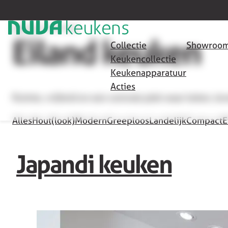
HOME
/
SEO
/
EILAND KEUKEN
Eiland keuken
Collectie
Showroom
Keukencollectie
Keukenapparatuur
Acties
Ruimte, vrijheid en een centrale plek waar koken, 
Alles
Hout(look)
Modern
Greeploos
Landelijk
Compact
E
Japandi keuken