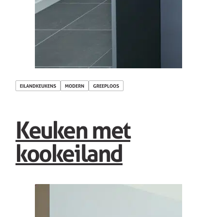
EILANDKEUKENS
MODERN
GREEPLOOS
Keuken met
kookeiland