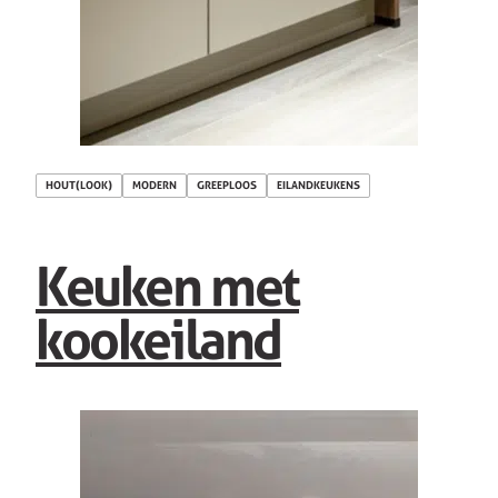
HOUT(LOOK)
MODERN
GREEPLOOS
EILANDKEUKENS
Keuken met
kookeiland