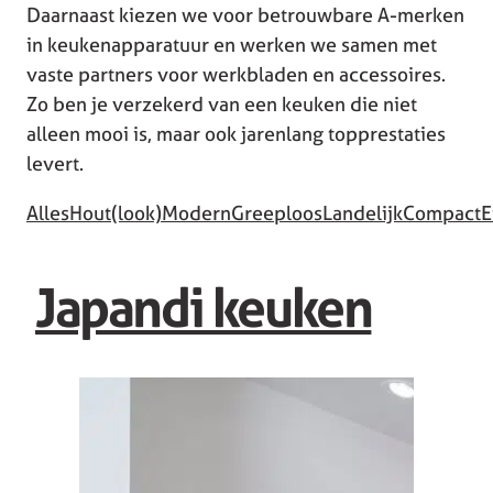
Daarnaast kiezen we voor betrouwbare A-merken
in keukenapparatuur en werken we samen met
vaste partners voor werkbladen en accessoires.
Zo ben je verzekerd van een keuken die niet
alleen mooi is, maar ook jarenlang topprestaties
levert.
Alles
Hout(look)
Modern
Greeploos
Landelijk
Compact
E
Japandi keuken