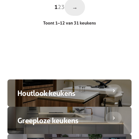
→
1
2
3
Toont 1–12 van 31 keukens
Houtlook keukens
Greeploze keukens