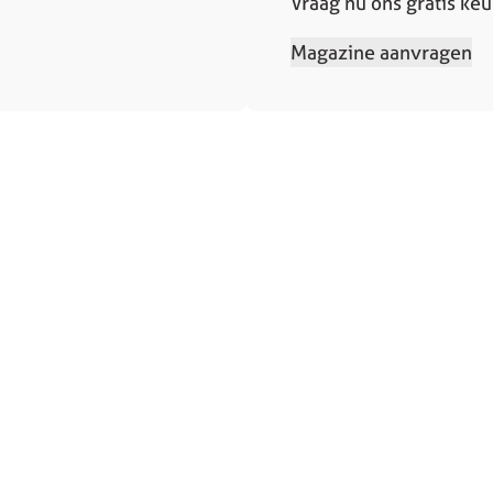
Vraag nu ons gratis ke
Magazine aanvragen
Contact
Contact
sprek
Service en ondersteuning
 aanvragen
Solliciteren
elde vragen