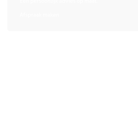
Een persoonlijk advies op maat.
Afspraak maken
Collectie
Winkels
Handige links
Keukens
Bergeijk
Over ons
Keukenapparatuur
Deurne
Adviesge
Showroomkeukens
Heerlen
Magazine
Compacte keukens
Someren
Reviews
Eiland keukens
Tilburg
Veelgest