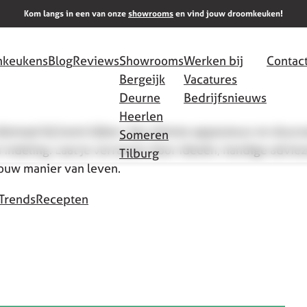
Kom langs in een van onze
showrooms
en vind jouw droomkeuken!
keukens
Blog
Reviews
Showrooms
Werken bij
Contac
Bergeijk
Vacatures
Deurne
Bedrijfsnieuws
Heerlen
allemaal bij komt kijken. Van slimme apparatuur en duu
Someren
 indeling. Laat je verrassen door ideeën, handige adviez
Tilburg
jouw manier van leven.
Trends
Recepten