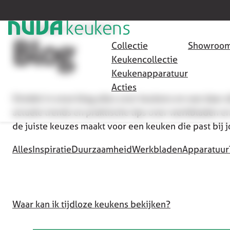
HOME
/
SEO PAGINA'S
/
TIJDLOZE KEUKENS (2)
Blog
Collectie
Showroom
Keukencollectie
Keukenapparatuur
Acties
Ontdek in onze blog alles over keukens en wat daar 
actuele trends en praktische tips over werkbladen en
de juiste keuzes maakt voor een keuken die past bij 
Alles
Inspiratie
Duurzaamheid
Werkbladen
Apparatuur
Waar kan ik tijdloze keukens bekijken?