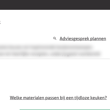
t
Adviesgesprek plannen
rzame keuzes tot inspirerende keukenontwerpen,
en én heerlijke recepten, zodat jij goed voorbereid
Welke materialen passen bij een tijdloze keuken?