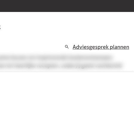
t
Adviesgesprek plannen
rzame keuzes tot inspirerende keukenontwerpen,
en én heerlijke recepten, zodat jij goed voorbereid