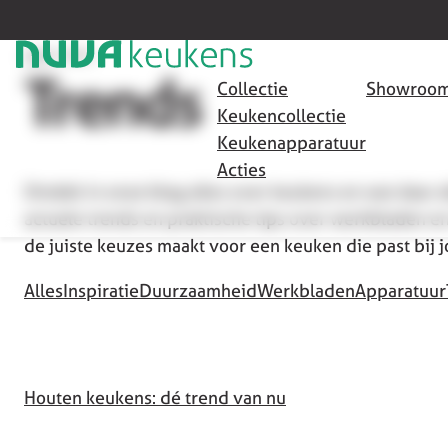
HOME
/
TRENDS
Trends
Collectie
Showroom
Keukencollectie
Keukenapparatuur
Acties
Ontdek in onze blog alles over keukens en wat daar 
actuele trends en praktische tips over werkbladen en
de juiste keuzes maakt voor een keuken die past bij 
Alles
Inspiratie
Duurzaamheid
Werkbladen
Apparatuur
Houten keukens: dé trend van nu