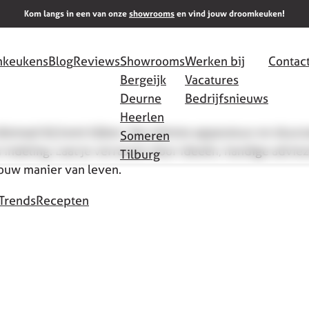
Kom langs in een van onze
showrooms
en vind jouw droomkeuken!
keukens
Blog
Reviews
Showrooms
Werken bij
Contac
Bergeijk
Vacatures
Deurne
Bedrijfsnieuws
Heerlen
allemaal bij komt kijken. Van slimme apparatuur en duu
Someren
 indeling. Laat je verrassen door ideeën, handige adviez
Tilburg
jouw manier van leven.
Trends
Recepten