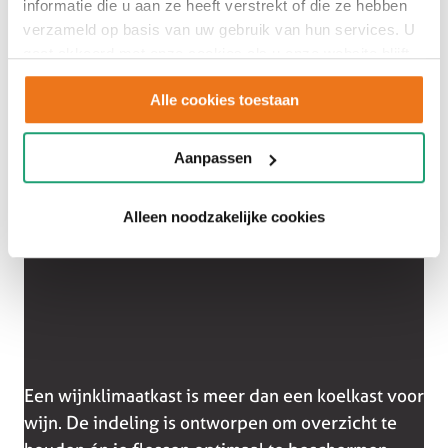
informatie die u aan ze heeft verstrekt of die ze hebben
werkdag of een compleet diner organiseert voor
verzameld op basis van uw gebruik van hun services. U
vrienden of familie, je weet zeker dat de wijn
gaat akkoord met onze cookies als u onze website blijft
altijd op de juiste temperatuur is. En dat proef je.
gebruiken.
Alle cookies toestaan
Aanpassen
Alleen noodzakelijke cookies
Een wijnklimaatkast is meer dan een koelkast voor
wijn. De indeling is ontworpen om overzicht te