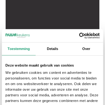
Rode wijn, witte wijn, rosé of bubbels: iedere
soort vraagt om een eigen serveertemperatuur
Toestemming
Details
Over
om optimaal tot zijn recht te komen. Rode wijn
drink je het liefst iets warmer, terwijl witte wijn,
rosé en mousserende varianten juist koel
Deze website maakt gebruik van cookies
geserveerd worden. Een wijnklimaatkast biedt
We gebruiken cookies om content en advertenties te
vaak meerdere temperatuurzones, waardoor je
personaliseren, om functies voor social media te bieden
verschillende soorten wijn tegelijkertijd perfect
en om ons websiteverkeer te analyseren. Ook delen we
kunt bewaren. Dat is niet alleen handig, maar ook
informatie over uw gebruik van onze site met onze
essentieel voor de smaakbeleving.
partners voor social media, adverteren en analyse. Deze
partners kunnen deze gegevens combineren met andere
Of je nu spontaan een glas opent na een lange