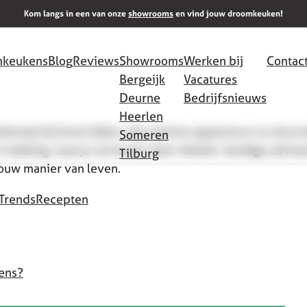
Kom langs in een van onze
showrooms
en vind jouw droomkeuken!
keukens
Blog
Reviews
Showrooms
Werken bij
Contac
Bergeijk
Vacatures
Deurne
Bedrijfsnieuws
Heerlen
allemaal bij komt kijken. Van slimme apparatuur en duu
Someren
 indeling. Laat je verrassen door ideeën, handige adviez
Tilburg
jouw manier van leven.
Trends
Recepten
kens?