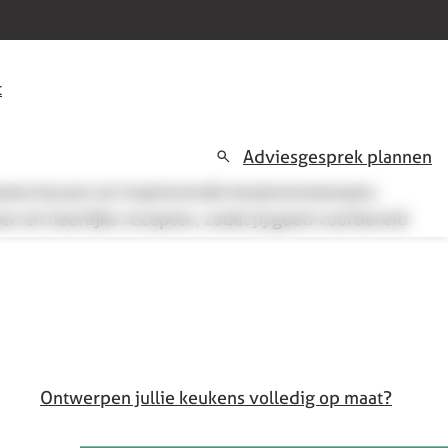
t
Adviesgesprek plannen
rzame keuzes tot inspirerende keukenontwerpen,
en én heerlijke recepten, zodat jij goed voorbereid
Ontwerpen jullie keukens volledig op maat?