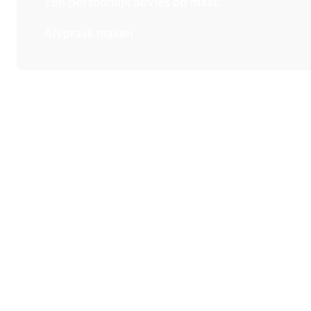
Een persoonlijk advies op maat.
Afspraak maken
Collectie
Winkels
Handige links
Keukens
Bergeijk
Over ons
Keukenapparatuur
Deurne
Adviesge
Showroomkeukens
Heerlen
Magazine
Compacte keukens
Someren
Reviews
Eiland keukens
Tilburg
Veelgest