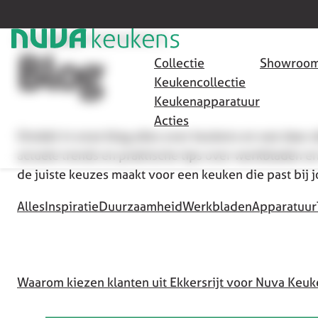
HOME
/
SEO PAGINA'S
/
KEUKENS EKKERSRIJT (1)
Blog
Collectie
Showroom
Keukencollectie
Keukenapparatuur
Acties
Ontdek in onze blog alles over keukens en wat daar 
actuele trends en praktische tips over werkbladen en
de juiste keuzes maakt voor een keuken die past bij 
Alles
Inspiratie
Duurzaamheid
Werkbladen
Apparatuur
Waarom kiezen klanten uit Ekkersrijt voor Nuva Keu