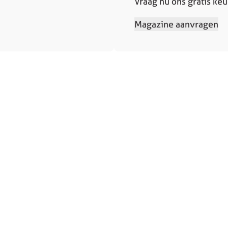
Vraag nu ons gratis ke
Magazine aanvragen
Contact
Contact
sprek
Service en ondersteuning
 aanvragen
Solliciteren
elde vragen