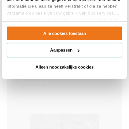
informatie die u aan ze heeft verstrekt of die ze hebben
verzameld op basis van uw gebruik van hun services. U
Adviesgesprek
gaat akkoord met onze cookies als u onze website blijft
gebruiken.
Alle cookies toestaan
inplannen
Aanpassen
Alleen noodzakelijke cookies
Een persoonlijk advies op maat.
Afspraak maken