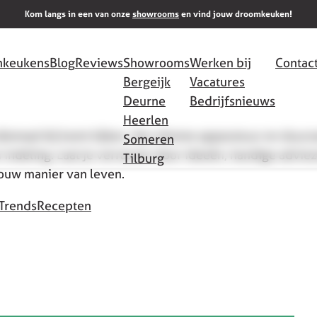
Kom langs in een van onze
showrooms
en vind jouw droomkeuken!
keukens
Blog
Reviews
Showrooms
Werken bij
Contac
Bergeijk
Vacatures
Deurne
Bedrijfsnieuws
Heerlen
allemaal bij komt kijken. Van slimme apparatuur en duu
Someren
 indeling. Laat je verrassen door ideeën, handige adviez
Tilburg
jouw manier van leven.
Trends
Recepten