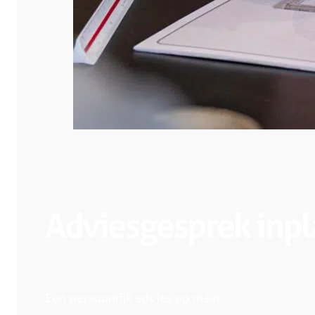
Adviesgesprek inp
Een persoonlijk advies op maat.