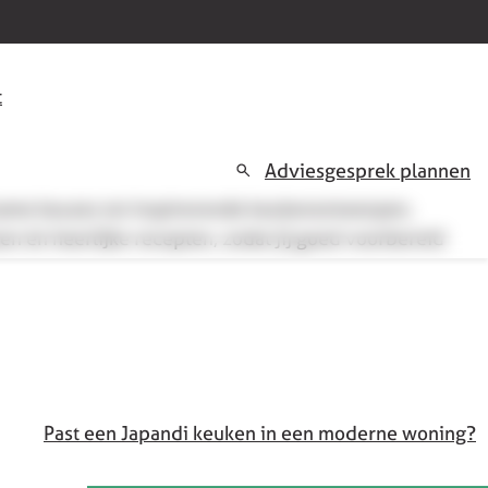
t
Adviesgesprek plannen
rzame keuzes tot inspirerende keukenontwerpen,
en én heerlijke recepten, zodat jij goed voorbereid
Past een Japandi keuken in een moderne woning?