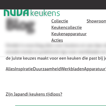
HOME
/
SEO PAGINA'S
/
JAPANDI KEUKENS (1)
Blog
Collectie
Showroom
Keukencollectie
Keukenapparatuur
Acties
Ontdek in onze blog alles over keukens en wat daar 
actuele trends en praktische tips over werkbladen en
de juiste keuzes maakt voor een keuken die past bij 
Alles
Inspiratie
Duurzaamheid
Werkbladen
Apparatuur
Zijn Japandi keukens tijdloos?