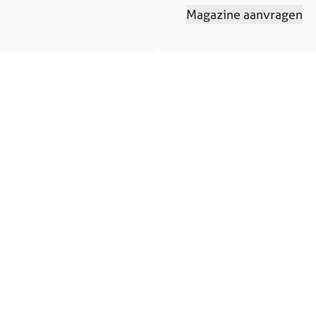
Magazine aanvragen
Contact
Contact
sprek
Service en ondersteuning
 aanvragen
Solliciteren
elde vragen