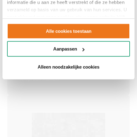
informatie die u aan ze heeft verstrekt of die ze hebben
verzameld op basis van uw gebruik van hun services. U
Adviesgesprek
gaat akkoord met onze cookies als u onze website blijft
gebruiken.
inplannen
Alle cookies toestaan
Aanpassen
Een persoonlijk advies op maat.
Alleen noodzakelijke cookies
Afspraak maken